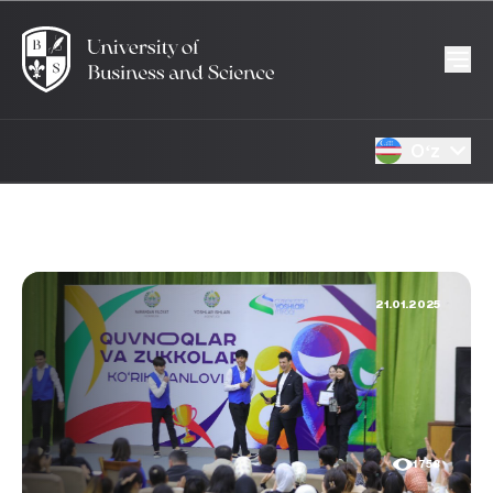
Oʻz
21.01.2025
1758