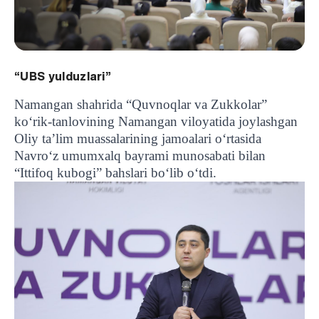
“UBS yulduzlari”
Namangan shahrida “Quvnoqlar va Zukkolar”
koʻrik-tanlovining Namangan viloyatida joylashgan
Oliy taʼlim muassalarining jamoalari oʻrtasida
Navroʻz umumxalq bayrami munosabati bilan
“Ittifoq kubogi” bahslari boʻlib oʻtdi.