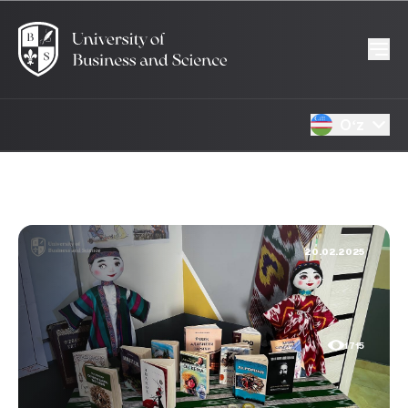
Oʻz
20.02.2025
1715