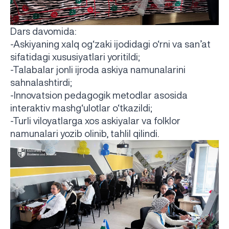
Dars
davomida
:
-
Askiyaning
xalq
og
‘
zaki
ijodidagi
o
‘
rni
va
san
’
at
sifatidagi
xususiyatlari
yoritildi
;
-Talabalar jonli ijroda askiya namunalarini
sahnalashtirdi;
-Innovatsion pedagogik metodlar asosida
interaktiv mashg‘ulotlar o‘tkazildi;
-Turli viloyatlarga xos askiyalar va folklor
namunalari yozib olinib, tahlil qilindi.