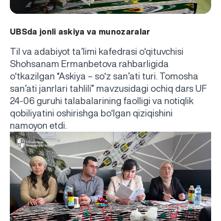
UBSda jonli askiya va munozaralar
Til
va
adabiyot
ta
’
limi
kafedrasi
o
‘
qituvchisi
Shohsanam
Ermanbetova
rahbarligida
o
‘
tkazilgan
“
Askiya
–
so
‘
z
san
’
ati
turi
.
Tomosha
san
’
ati
janrlari
tahlili
”
mavzusidagi
ochiq
dars
UF
24-06
guruhi
talabalarining
faolligi
va
notiqlik
qobiliyatini
oshirishga
bo
‘
lgan
qiziqishini
namoyon
etdi
.