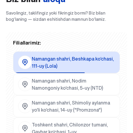
Savolingiz, taklifingiz yoki fikringiz bormi? Biz bilan
bog‘laning — sizdan eshitishdan mamnun bo‘lamiz.
Filiallarimiz:
Namangan shahri, Beshkapa ko‘chasi,
111-uy (Lola)
Namangan shahri, Nodim
Namongoniy ko‘chasi, 5-uy (NTD)
Namangan shahri, Shimoliy aylanma
yo‘li ko‘chasi, 14-uy ("Promzona")
Toshkent shahri, Chilonzor tumani,
Gavhar ko‘chasi, 1-uy