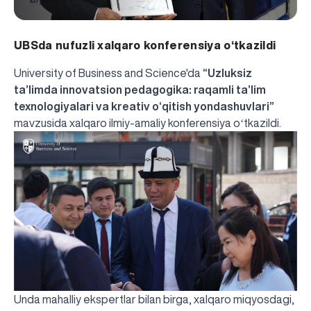
UBSda nufuzli xalqaro konferensiya o‘tkazildi
University of Business and Science'da
“Uzluksiz
ta’limda innovatsion pedagogika: raqamli ta’lim
texnologiyalari va kreativ o‘qitish yondashuvlari”
mavzusida xalqaro ilmiy-amaliy konferensiya oʻtkazildi.
Unda mahalliy ekspertlar bilan birga, xalqaro miqyosdagi,