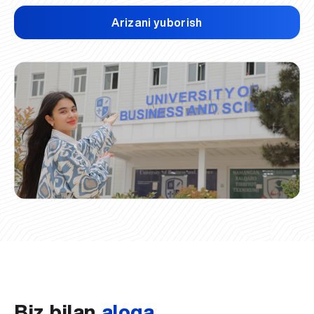
Arizani yuborish
Biz bilan
aloqa