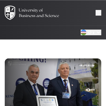
Oʻz
16.05.2026
619