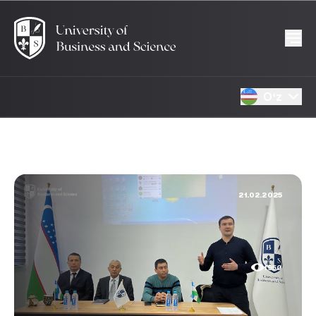
Oʻz
21.02.2025
1950