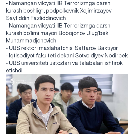
-
Namangan viloyati IIB Terrorizmga qarshi
kurash boshlig‘i, podpolkovnik Xojimirzayev
Sayfiddin Fazliddinovich
-
Namangan viloyati IIB Terrorizmga qarshi
kurash bo‘limi mayori Bobojonov Ulug‘bek
Muhammadjonovich
-
UBS rektori maslahatchisi Sattarov Baxtiyor
-
Iqtisodiyot fakulteti dekani Sotvoldiyev Nodirbek
-
UBS universiteti ustozlari va talabalari ishtirok
etishdi.