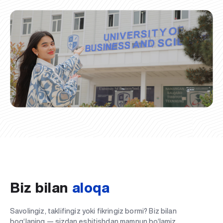
Biz bilan
aloqa
Savolingiz, taklifingiz yoki fikringiz bormi? Biz bilan
bog‘laning — sizdan eshitishdan mamnun bo‘lamiz.