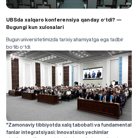
UBSda xalqaro konferensiya qanday oʻtdi? —
Bugungi kun xulosalari
Bugun universitetimizda tarixiy ahamiyatga ega tadbir
boʻlib oʻtdi.
"Zamonaviy tibbiyotda xalq tabobati va fundamental
fanlar integratsiyasi: Innovatsion yechimlar