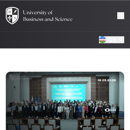
Oʻz
16.05.2026
646