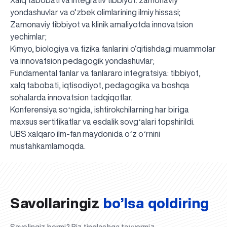
yondashuvlar va o‘zbek olimlarining ilmiy hissasi;
Zamonaviy tibbiyot va klinik amaliyotda innovatsion
yechimlar;
Kimyo, biologiya va fizika fanlarini o‘qitishdagi muammolar
va innovatsion pedagogik yondashuvlar;
Fundamental fanlar va fanlararo integratsiya: tibbiyot,
xalq tabobati, iqtisodiyot, pedagogika va boshqa
sohalarda innovatsion tadqiqotlar.
Konferensiya soʻngida, ishtirokchilarning har biriga
maxsus sertifikatlar va esdalik sovgʻalari topshirildi.
UBS xalqaro ilm-fan maydonida oʻz oʻrnini
UBS professori "Yangi O‘zbekiston yosh olimlari"
Sevimli "UBS xabarnomasi" gazetamizning yangi soni
UBS va bitiruvchi talabalar viloyat hokimligi tomonidan
Til oʻrganishda Ovropacha aytganda "level up" qilishni
Inson kapitaliga yo‘naltirilgan investitsiya — Yangi
mustahkamlamoqda.
qatoridan joy oldi!
nashrdan chiqdi!
UBS faoliyati tahlili va istiqboldagi rejalar
UBS oʻqituvchilari Qirgʻizistonda malaka oshirdi
G‘alaba sari olg‘a, O‘zbekiston!
TAYINLOV
UBS OAVda
taqdirlandi
xohlaysizmi?
O‘zbekiston taraqqiyotining eng muhim tayanchi
02.07.2026
01.07.2026
30.06.2026
27.06.2026
24.06.2026
24.06.2026
20.06.2026
20.06.2026
20.06.2026
20.06.2026
Savollaringiz
bo’lsa qoldiring
Savolingiz bormi? Biz tinglashga tayyormiz.