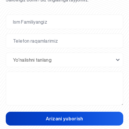
Arizani yuborish