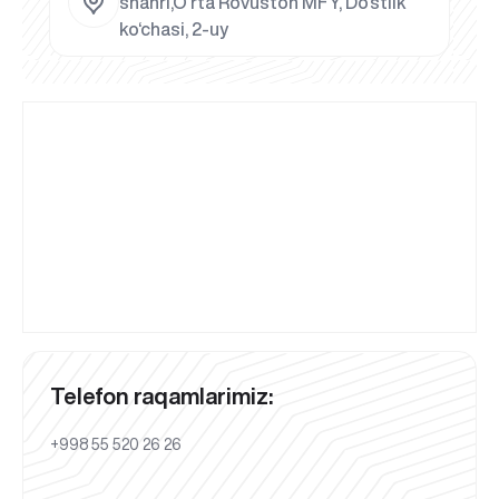
shahri,O‘rta Rovuston MFY, Do‘stlik
ko‘chasi, 2-uy
Telefon raqamlarimiz:
+998 55 520 26 26