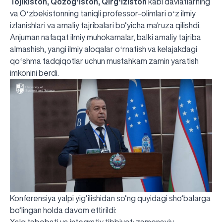
Tojikiston, Qozogʻiston, Qirgʻiziston
kabi davlatlarning
va Oʻzbekistonning taniqli professor-olimlari oʻz ilmiy
izlanishlari va amaliy tajribalari bo‘yicha ma'ruza qilishdi.
Anjuman nafaqat ilmiy muhokamalar, balki amaliy tajriba
almashish, yangi ilmiy aloqalar oʻrnatish va kelajakdagi
qoʻshma tadqiqotlar uchun mustahkam zamin yaratish
imkonini berdi.
Konferensiya yalpi yig‘ilishidan so‘ng quyidagi sho‘balarga
bo‘lingan holda davom ettirildi:
Xalq tabobati va integrativ tibbiyot: zamonaviy