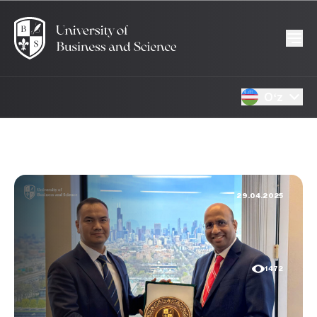
Oʻz
29.04.2025
1472