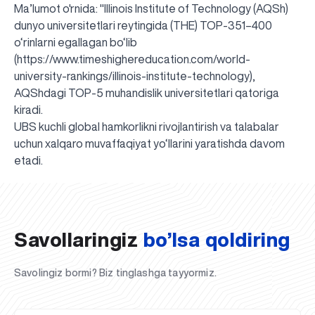
Ma’lumot o'rnida: "Illinois Institute of Technology (AQSh)
dunyo universitetlari reytingida (THE) TOP-351–400
o‘rinlarni egallagan bo‘lib
(
https://www.timeshighereducation.com/world-
university-rankings/illinois-institute-technology
),
AQShdagi TOP-5 muhandislik universitetlari qatoriga
kiradi.
UBS kuchli global hamkorlikni rivojlantirish va talabalar
uchun xalqaro muvaffaqiyat yo‘llarini yaratishda davom
UBS professori "Yangi O‘zbekiston yosh olimlari"
Sevimli "UBS xabarnomasi" gazetamizning yangi soni
UBS va bitiruvchi talabalar viloyat hokimligi tomonidan
Til oʻrganishda Ovropacha aytganda "level up" qilishni
Inson kapitaliga yo‘naltirilgan investitsiya — Yangi
etadi.
qatoridan joy oldi!
nashrdan chiqdi!
UBS faoliyati tahlili va istiqboldagi rejalar
UBS oʻqituvchilari Qirgʻizistonda malaka oshirdi
G‘alaba sari olg‘a, O‘zbekiston!
TAYINLOV
UBS OAVda
taqdirlandi
xohlaysizmi?
O‘zbekiston taraqqiyotining eng muhim tayanchi
02.07.2026
01.07.2026
30.06.2026
27.06.2026
24.06.2026
24.06.2026
20.06.2026
20.06.2026
20.06.2026
20.06.2026
Savollaringiz
bo’lsa qoldiring
Savolingiz bormi? Biz tinglashga tayyormiz.