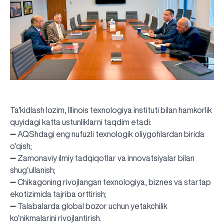
Ta'kidlash lozim, Illinois texnologiya instituti bilan hamkorlik
quyidagi katta ustunliklarni taqdim etadi:
➖ AQShdagi eng nufuzli texnologik oliygohlardan birida
o‘qish;
➖ Zamonaviy ilmiy tadqiqotlar va innovatsiyalar bilan
shug‘ullanish;
➖ Chikagoning rivojlangan texnologiya, biznes va startap
ekotizimida tajriba orttirish;
➖ Talabalarda global bozor uchun yetakchilik
ko‘nikmalarini rivojlantirish.