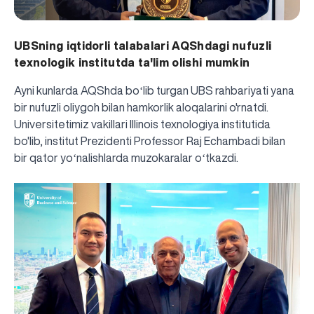
UBSning iqtidorli talabalari AQShdagi nufuzli
texnologik institutda ta'lim olishi mumkin
Ayni kunlarda AQShda boʻlib turgan UBS rahbariyati yana
bir nufuzli oliygoh bilan hamkorlik aloqalarini o'rnatdi.
Universitetimiz vakillari Illinois texnologiya institutida
bo'lib, institut Prezidenti Professor Raj Echambadi bilan
bir qator yoʻnalishlarda muzokaralar oʻtkazdi.