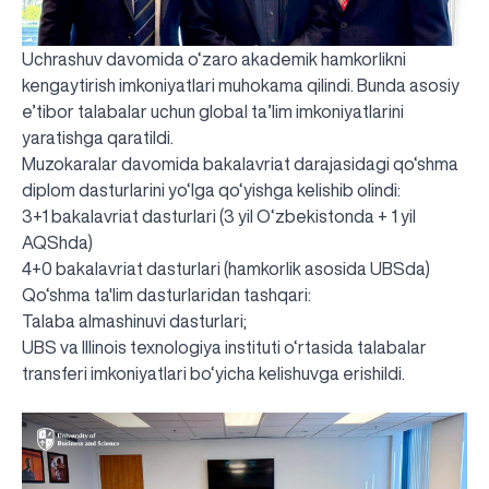
Uchrashuv davomida o‘zaro akademik hamkorlikni
kengaytirish imkoniyatlari muhokama qilindi. Bunda asosiy
e’tibor talabalar uchun global ta’lim imkoniyatlarini
yaratishga qaratildi.
Muzokaralar davomida bakalavriat darajasidagi qo‘shma
diplom dasturlarini yo‘lga qo‘yishga kelishib olindi:
3+1 bakalavriat dasturlari (3 yil O‘zbekistonda + 1 yil
AQShda)
4+0 bakalavriat dasturlari (hamkorlik asosida UBSda)
Qo‘shma ta'lim dasturlaridan tashqari:
Talaba almashinuvi dasturlari;
UBS va Illinois texnologiya instituti o‘rtasida talabalar
transferi imkoniyatlari bo‘yicha kelishuvga erishildi.