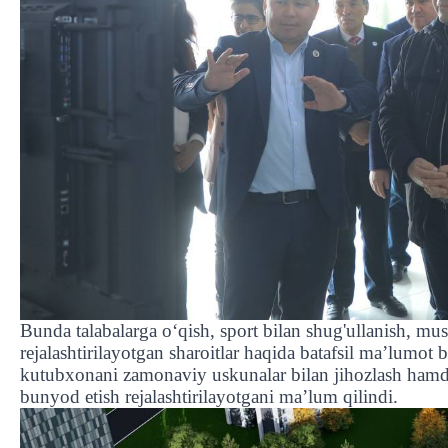
Bunda talabalarga o
‘
qish, sport bilan shug'ullanish, mus
rejalashtirilayotgan sharoitlar haqida batafsil ma’lumot 
kutubxonani zamonaviy uskunalar bilan jihozlash hamda
bunyod etish rejalashtirilayotgani ma’lum qilindi.