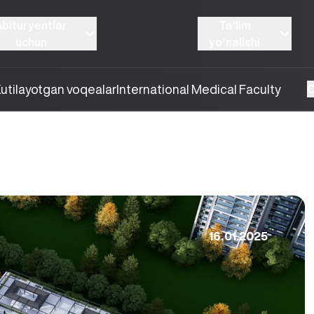
Abituryentlar
Taʼlim
uchun
yoʼnalishi
utilayotgan voqealar
International Medical Faculty
O
16.01.2025