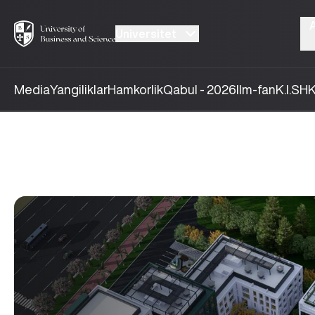
Universitet
Media
Yangiliklar
Hamkorlik
Qabul - 2026
Ilm-fan
K.I.SH
K