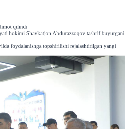
imot qilindi
ati hokimi Shavkatjon Abdurazzoqov tashrif buyurgani
da foydalanishga topshirilishi rejalashtirilgan yangi