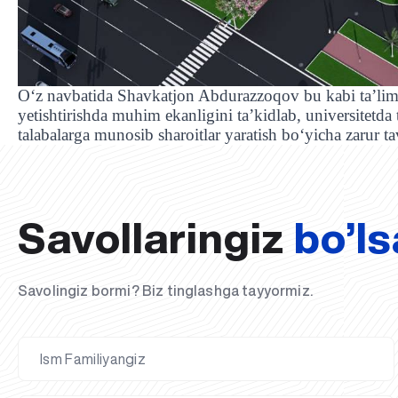
Oʻz navbatida Shavkatjon Abdurazzoqov bu kabi ta’lim 
yetishtirishda muhim ekanligini ta’kidlab, universitetda 
talabalarga munosib sharoitlar yaratish boʻyicha zarur tav
Savollaringiz
bo’ls
Savolingiz bormi? Biz tinglashga tayyormiz.