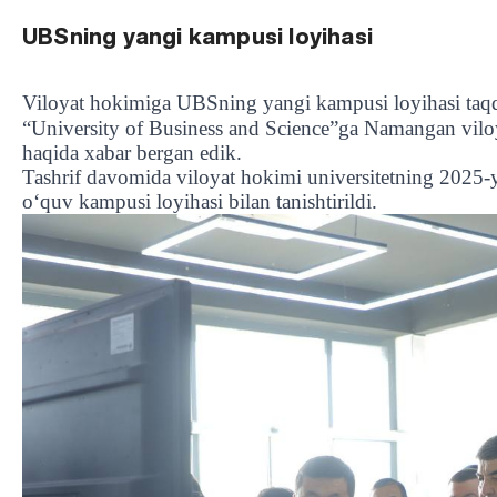
UBSning yangi kampusi loyihasi
Viloyat hokimiga UBSning yangi kampusi loyihasi taqd
“
University of Business and Science
”
ga Namangan viloy
haqida xabar bergan edik.
Tashrif davomida viloyat hokimi universitetning 2025-yil
o
‘
quv kampusi loyihasi bilan tanishtirildi.