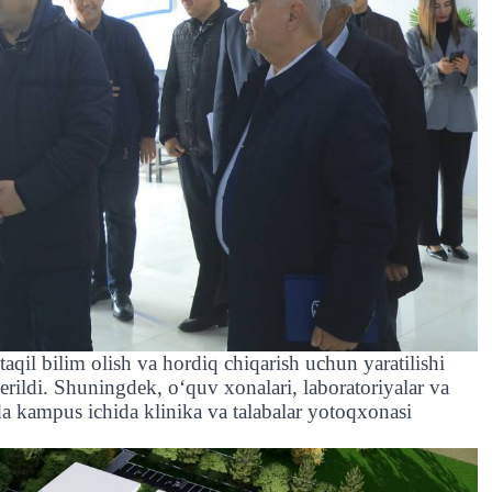
taqil bilim olish va hordiq chiqarish uchun yaratilishi
berildi. Shuningdek, o
‘
quv xonalari, laboratoriyalar va
 kampus ichida klinika va talabalar yotoqxonasi