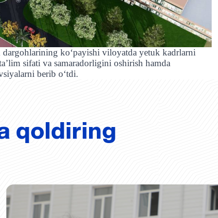
dargohlarining koʻpayishi viloyatda yetuk kadrlarni
ta’lim sifati va samaradorligini oshirish hamda
siyalarni berib oʻtdi.
a qoldiring