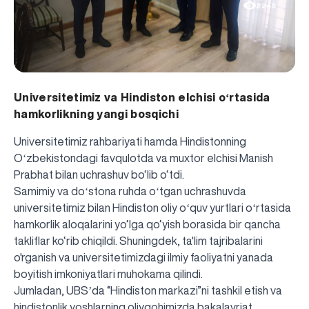
2249
Universitetimiz va Hindiston elchisi oʻrtasida
hamkorlikning yangi bosqichi
Universitetimiz rahbariyati hamda Hindistonning
Oʻzbekistondagi favqulotda va muxtor elchisi Manish
Prabhat bilan uchrashuv bo‘lib o‘tdi.
Samimiy va doʻstona ruhda oʻtgan uchrashuvda
universitetimiz bilan Hindiston oliy oʻquv yurtlari oʻrtasida
hamkorlik aloqalarini yo‘lga qo‘yish borasida bir qancha
takliflar ko‘rib chiqildi. Shuningdek, ta'lim tajribalarini
o'rganish va universitetimizdagi ilmiy faoliyatni yanada
boyitish imkoniyatlari muhokama qilindi.
Jumladan, UBSʼda “Hindiston markazi”ni tashkil etish va
hindistonlik yoshlarning oliygohimizda bakalavriat