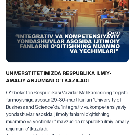
1948
UNIVERSTITETIMIZDA RESPUBLIKA ILMIY-
AMALIY ANJUMANI O‘TKAZILADI
O‘zbekiston Respublikasi Vazirlar Mahkamasining tegishli
farmoyishiga asosan 29-30-mart kunlari “University of
Business and Science”da “Integrativ va kompetensiyaviy
yondashuvlar asosida ijtimoiy fanlarni o‘qitishning
muammo va yechimlari” mavzusida respublika ilmiy-amaliy
anjumani o‘tkaziladi.