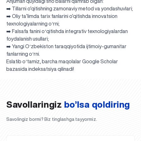
Anjuman quyidagi sho‘balarni qamrab olgan:
➡️ Tillarni o‘qitishning zamonaviy metod va yondashuvlari;
➡️ Oliy ta’limda tarix fanlarini o‘qitishda innovatsion
texnologiyalarning oʻrni;
➡️ Falsafa fanini oʻqitishda integrativ texnologiyalardan
foydalanish usullari;
➡️ Yangi Oʻzbekiston taraqqiyotida ijtimoiy-gumanitar
fanlarning oʻrni.
Eslatib oʻtamiz, barcha maqolalar Google Scholar
UBS professori "Yangi O‘zbekiston yosh olimlari"
Sevimli "UBS xabarnomasi" gazetamizning yangi soni
UBS va bitiruvchi talabalar viloyat hokimligi tomonidan
Til oʻrganishda Ovropacha aytganda "level up" qilishni
Inson kapitaliga yo‘naltirilgan investitsiya — Yangi
bazasida indeksatsiya qilinadi!
qatoridan joy oldi!
nashrdan chiqdi!
UBS faoliyati tahlili va istiqboldagi rejalar
UBS oʻqituvchilari Qirgʻizistonda malaka oshirdi
G‘alaba sari olg‘a, O‘zbekiston!
TAYINLOV
UBS OAVda
taqdirlandi
xohlaysizmi?
O‘zbekiston taraqqiyotining eng muhim tayanchi
02.07.2026
01.07.2026
30.06.2026
27.06.2026
24.06.2026
24.06.2026
20.06.2026
20.06.2026
20.06.2026
20.06.2026
Savollaringiz
bo’lsa qoldiring
Savolingiz bormi? Biz tinglashga tayyormiz.