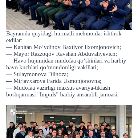
Bayramda quyidagi hurmatli mehmonlar ishtirok
etdilar:
— Kapitan Mo‘ydinov Baxtiyor Ilxomjonovich;
— Mayor Razzoqov Ravshan Abduvaliyevich;
— Havo hujumidan mudofaa qo‘shinlari va harbiy
havo kuchlari qo‘mondonligi vakillari;
— Sulaymonova Dilnoza;
— Mirjavxarova Farida Usmonjonovna;
— Mudofaa vazirligi maxsus avariya-tiklash
boshqarmasi "Impuls" harbiy ansambli jamoasi.