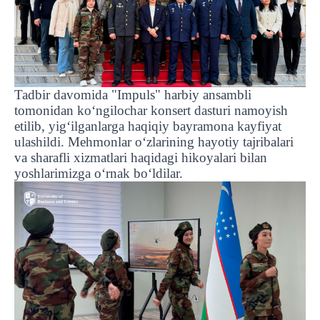
Tadbir davomida "Impuls" harbiy ansambli
tomonidan ko‘ngilochar konsert dasturi namoyish
etilib, yig‘ilganlarga haqiqiy bayramona kayfiyat
ulashildi. Mehmonlar o‘zlarining hayotiy tajribalari
va sharafli xizmatlari haqidagi hikoyalari bilan
yoshlarimizga o‘rnak bo‘ldilar.