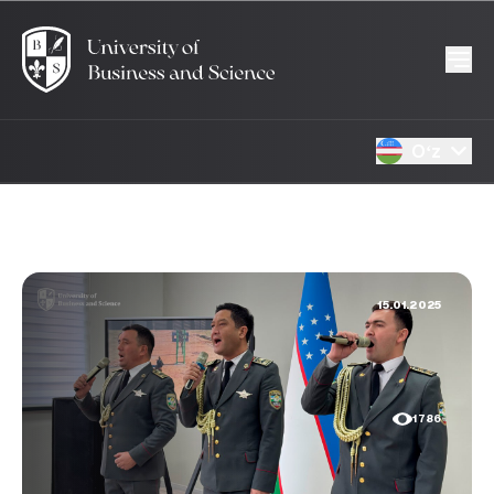
Oʻz
15.01.2025
1786