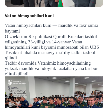
Vatan himoyachilari kuni
Vatan himoyachilari kuni — mardlik va faxr ramzi
bayrami
O‘zbekiston Respublikasi Qurolli Kuchlari tashkil
etilganining 33-yilligi va 14-yanvar Vatan
himoyachilari kuni bayrami munosabati bilan UBS
Toshkent filialida ma'naviy-ma'rifiy tadbir tashkil
qilindi.
Tadbir davomida Vatanimiz himoyachilarining
yuksak mardlik va fidoyilik fazilatlari yana bir bor
e'tirof qilindi.