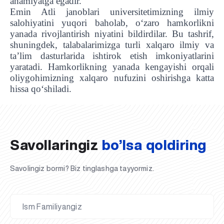
ahamiyatga egadir.
Emin Atli janoblari universitetimizning ilmiy
salohiyatini yuqori baholab, o‘zaro hamkorlikni
yanada rivojlantirish niyatini bildirdilar. Bu tashrif,
shuningdek, talabalarimizga turli xalqaro ilmiy va
ta’lim dasturlarida ishtirok etish imkoniyatlarini
yaratadi. Hamkorlikning yanada kengayishi orqali
oliygohimizning xalqaro nufuzini oshirishga katta
UBS professori "Yangi O‘zbekiston yosh olimlari"
Sevimli "UBS xabarnomasi" gazetamizning yangi soni
UBS va bitiruvchi talabalar viloyat hokimligi tomonidan
Til oʻrganishda Ovropacha aytganda "level up" qilishni
Inson kapitaliga yo‘naltirilgan investitsiya — Yangi
hissa qo‘shiladi.
qatoridan joy oldi!
nashrdan chiqdi!
UBS faoliyati tahlili va istiqboldagi rejalar
UBS oʻqituvchilari Qirgʻizistonda malaka oshirdi
G‘alaba sari olg‘a, O‘zbekiston!
TAYINLOV
UBS OAVda
taqdirlandi
xohlaysizmi?
O‘zbekiston taraqqiyotining eng muhim tayanchi
02.07.2026
01.07.2026
30.06.2026
27.06.2026
24.06.2026
24.06.2026
20.06.2026
20.06.2026
20.06.2026
20.06.2026
Savollaringiz
bo’lsa qoldiring
Savolingiz bormi? Biz tinglashga tayyormiz.