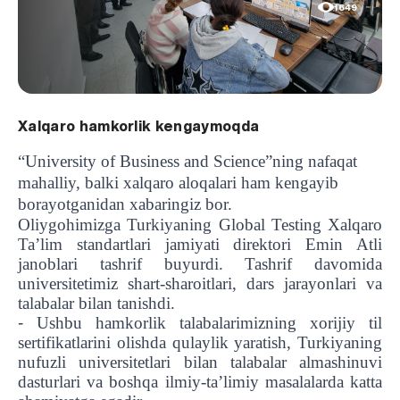
1649
Xalqaro hamkorlik kengaymoqda
“University of Business and Science”ning nafaqat
mahalliy, balki xalqaro aloqalari ham kengayib
borayotganidan xabaringiz bor.
Oliygohimizga Turkiyaning Global Testing Xalqaro
Ta’lim standartlari jamiyati direktori Emin Atli
janoblari tashrif buyurdi. Tashrif davomida
universitetimiz shart-sharoitlari, dars jarayonlari va
talabalar bilan tanishdi.
-
Ushbu hamkorlik talabalarimizning xorijiy til
sertifikatlarini olishda qulaylik yaratish, Turkiyaning
nufuzli universitetlari bilan talabalar almashinuvi
dasturlari va boshqa ilmiy-ta’limiy masalalarda katta