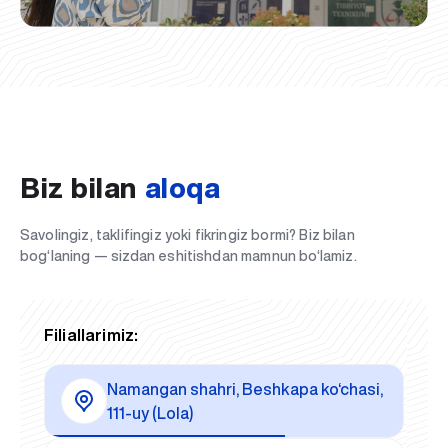
Biz bilan
aloqa
Savolingiz, taklifingiz yoki fikringiz bormi? Biz bilan
bog‘laning — sizdan eshitishdan mamnun bo‘lamiz.
Filiallarimiz:
Namangan shahri, Beshkapa ko‘chasi,
111-uy (Lola)