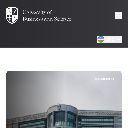
Oʻz
04.03.2024