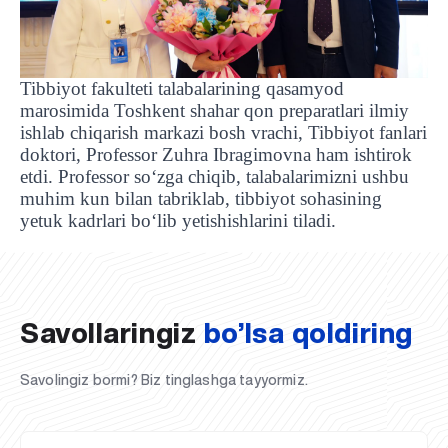
Tibbiyot fakulteti talabalarining qasamyod
marosimida Toshkent shahar qon preparatlari ilmiy
ishlab chiqarish markazi bosh vrachi, Tibbiyot fanlari
doktori, Professor Zuhra Ibragimovna ham ishtirok
etdi. Professor so‘zga chiqib, talabalarimizni ushbu
muhim kun bilan tabriklab, tibbiyot sohasining
UBS professori "Yangi O‘zbekiston yosh olimlari"
Sevimli "UBS xabarnomasi" gazetamizning yangi soni
UBS va bitiruvchi talabalar viloyat hokimligi tomonidan
Til oʻrganishda Ovropacha aytganda "level up" qilishni
Inson kapitaliga yo‘naltirilgan investitsiya — Yangi
yetuk kadrlari bo‘lib yetishishlarini tiladi.
qatoridan joy oldi!
nashrdan chiqdi!
UBS faoliyati tahlili va istiqboldagi rejalar
UBS oʻqituvchilari Qirgʻizistonda malaka oshirdi
G‘alaba sari olg‘a, O‘zbekiston!
TAYINLOV
UBS OAVda
taqdirlandi
xohlaysizmi?
O‘zbekiston taraqqiyotining eng muhim tayanchi
02.07.2026
01.07.2026
30.06.2026
27.06.2026
24.06.2026
24.06.2026
20.06.2026
20.06.2026
20.06.2026
20.06.2026
Savollaringiz
bo’lsa qoldiring
Savolingiz bormi? Biz tinglashga tayyormiz.