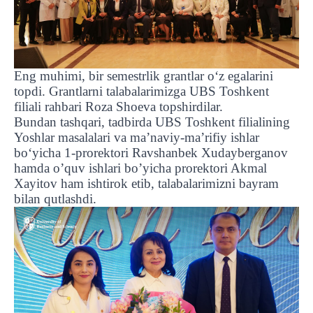
Eng muhimi, bir semestrlik grantlar o‘z egalarini
topdi. Grantlarni talabalarimizga UBS Toshkent
filiali rahbari Roza Shoeva topshirdilar.
Bundan tashqari, tadbirda UBS Toshkent filialining
Yoshlar masalalari va ma’naviy-ma’rifiy ishlar
bo‘yicha 1-prorektori Ravshanbek Xudayberganov
hamda o’quv ishlari bo’yicha prorektori Akmal
Xayitov ham ishtirok etib, talabalarimizni bayram
bilan qutlashdi.