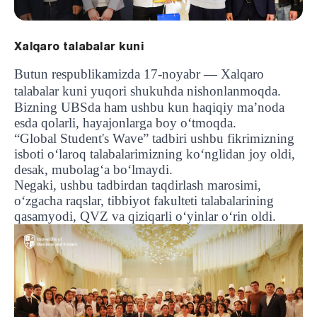
Xalqaro talabalar kuni
Butun respublikamizda 17-noyabr — Xalqaro
talabalar kuni yuqori shukuhda nishonlanmoqda.
Bizning UBSda ham ushbu kun haqiqiy ma’noda
esda qolarli, hayajonlarga boy o‘tmoqda.
“Global Student's Wave” tadbiri ushbu fikrimizning
isboti o‘laroq talabalarimizning ko‘nglidan joy oldi,
desak, mubolag‘a bo‘lmaydi.
Negaki, ushbu tadbirdan taqdirlash marosimi,
o‘zgacha raqslar, tibbiyot fakulteti talabalarining
qasamyodi, QVZ va qiziqarli o‘yinlar o‘rin oldi.