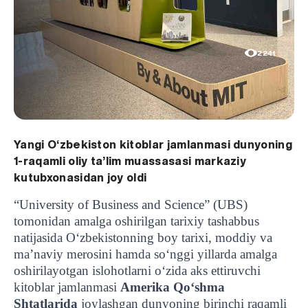
2241
Yangi O‘zbekiston kitoblar jamlanmasi dunyoning
1-raqamli oliy ta’lim muassasasi markaziy
kutubxonasidan joy oldi
“University of Business and Science” (UBS)
tomonidan amalga oshirilgan tarixiy tashabbus
natijasida O‘zbekistonning boy tarixi, moddiy va
ma’naviy merosini hamda so‘nggi yillarda amalga
oshirilayotgan islohotlarni o‘zida aks ettiruvchi
kitoblar jamlanmasi
Amerika Qo‘shma
Shtatlarida
joylashgan dunyoning birinchi raqamli