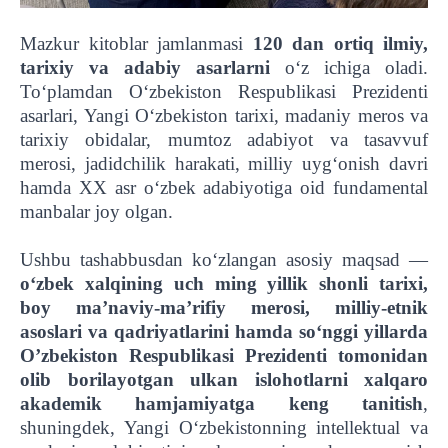
Mazkur kitoblar jamlanmasi
120 dan ortiq ilmiy,
tarixiy va adabiy asarlarni
o‘z ichiga oladi.
To‘plamdan O‘zbekiston Respublikasi Prezidenti
asarlari, Yangi O‘zbekiston tarixi, madaniy meros va
tarixiy obidalar, mumtoz adabiyot va tasavvuf
merosi, jadidchilik harakati, milliy uyg‘onish davri
hamda XX asr o‘zbek adabiyotiga oid fundamental
manbalar joy olgan.
Ushbu tashabbusdan ko‘zlangan asosiy maqsad —
o‘zbek xalqining uch ming yillik shonli tarixi,
boy ma’naviy-ma’rifiy merosi, milliy-etnik
asoslari va qadriyatlarini hamda so‘nggi yillarda
O’zbekiston Respublikasi Prezidenti tomonidan
olib borilayotgan ulkan islohotlarni xalqaro
akademik hamjamiyatga keng tanitish
,
shuningdek, Yangi O‘zbekistonning intellektual va