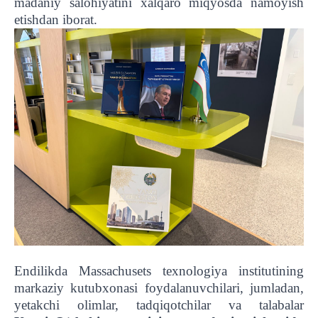
madaniy salohiyatini xalqaro miqyosda namoyish
etishdan iborat.
Endilikda Massachusets texnologiya institutining
markaziy kutubxonasi foydalanuvchilari, jumladan,
yetakchi olimlar, tadqiqotchilar va talabalar