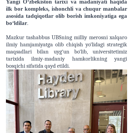
Yangi
O‘zbekiston tarixi va madaniyati haqida
ilk bor kompleks, ishonchli va chuqur manbalar
asosida tadqiqotlar olib borish imkoniyatiga ega
bo‘ldilar
.
Mazkur tashabbus UBSning milliy merosni xalqaro
ilmiy hamjamiyatga olib chiqish yo‘lidagi strategik
maqsadlari bilan uyg‘un bo‘lib, universitetimiz
tarixida ilmiy-madaniy hamkorlikning yangi
bosqichi sifatida qayd etildi.