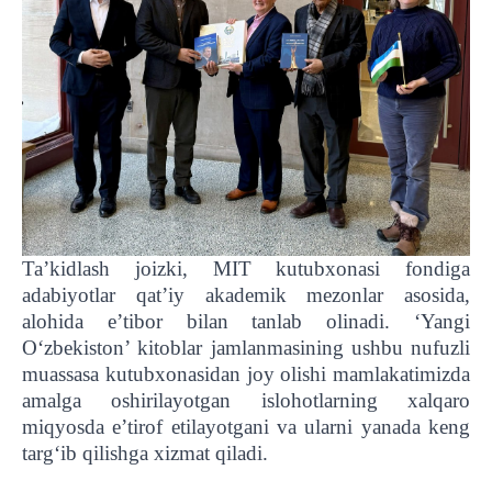
Ta’kidlash joizki, MIT kutubxonasi fondiga
adabiyotlar qat’iy akademik mezonlar asosida,
alohida e’tibor bilan tanlab olinadi. ‘Yangi
O‘zbekiston’ kitoblar jamlanmasining ushbu nufuzli
muassasa kutubxonasidan joy olishi mamlakatimizda
amalga oshirilayotgan islohotlarning xalqaro
miqyosda e’tirof etilayotgani va ularni yanada keng
targ‘ib qilishga xizmat qiladi.