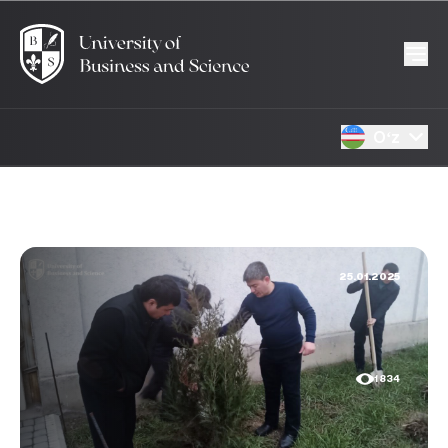
Oʻz
25.01.2025
1834