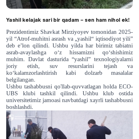
Yashil kelajak sari bir qadam – sen ham nihol ek!
Prezidentimiz Shavkat Mirziyoyev tomonidan 2025-
yil “Atrof-muhitni asrash va „yashil“ iqtisodiyot yili”
deb e’lon qilindi. Ushbu yilda har birimiz tabiatni
asrab-avaylashga o‘z hissamizni qo‘shishimiz
muhim. Davlat dasturida “yashil” texnologiyalarni
joriy etish, suv resurslarini tejash va
ko‘kalamzorlashtirish kabi dolzarb masalalar
belgilangan.
Ushbu tashabbusni qo'llab-quvvatlagan holda ECO-
UBS klubi tashkil qilindi. Ushbu klub ostida
universitetimiz jamoasi navbatdagi xayrli tashabbusni
boshlashdi.