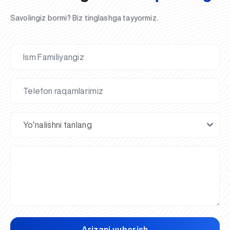
Savolingiz bormi? Biz tinglashga tayyormiz.
Arizani yuborish