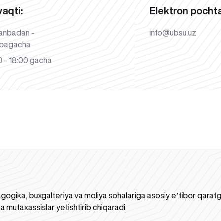
vaqti:
Elektron pochta
anbadan -
info@ubsu.uz
bagacha
 - 18:00 gacha
gogika, buxgalteriya va moliya sohalariga asosiy eʼtibor qaratgan
a mutaxassislar yetishtirib chiqaradi