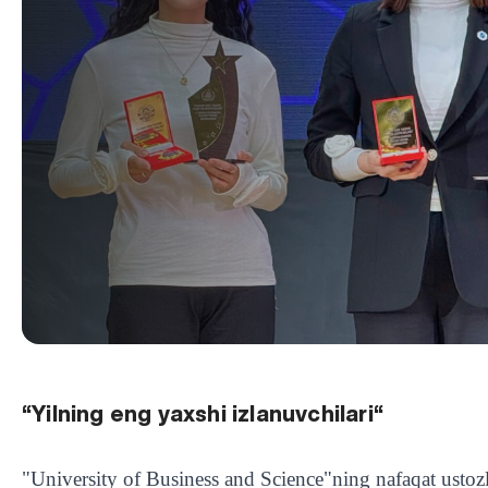
“Yilning eng yaxshi izlanuvchilari“
"University of Business and Science"ning nafaqat ustozl