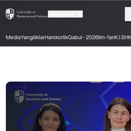
Universitet
Media
Yangiliklar
Hamkorlik
Qabul - 2026
Ilm-fan
K.I.SH
K