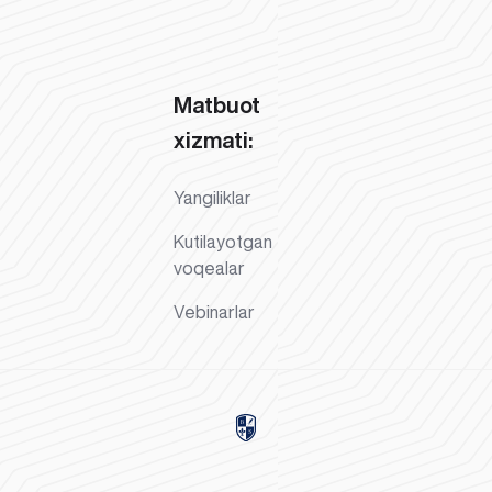
Matbuot
xizmati:
Yangiliklar
Kutilayotgan
voqealar
Vebinarlar