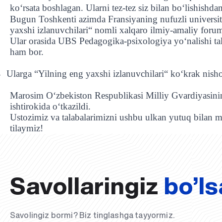
ko‘rsata boshlagan. Ularni tez-tez siz bilan bo‘lishish
Bugun Toshkenti azimda Fransiyaning nufuzli universite
yaxshi izlanuvchilari“ nomli xalqaro ilmiy-amaliy forumi 
Ular orasida UBS Pedagogika-psixologiya yo‘nalishi ta
ham bor.
Ularga “Yilning eng yaxshi izlanuvchilari“ ko‘krak nish
-
Marosim O‘zbekiston Respublikasi Milliy Gvardiyasini
ishtirokida o‘tkazildi.
Ustozimiz va talabalarimizni ushbu ulkan yutuq bilan m
tilaymiz!
Savollaringiz
bo’ls
Savolingiz bormi? Biz tinglashga tayyormiz.