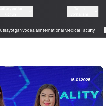
Abituryentlar
Taʼlim
uchun
yoʼnalishi
utilayotgan voqealar
International Medical Faculty
O
15.01.2025