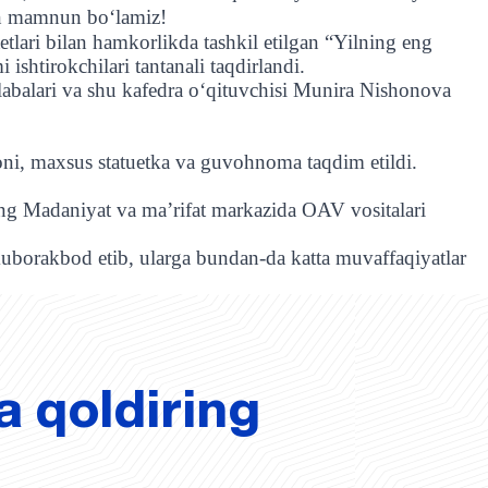
dan mamnun bo‘lamiz!
tlari bilan hamkorlikda tashkil etilgan “Yilning eng
ishtirokchilari tantanali taqdirlandi.
labalari va shu kafedra o‘qituvchisi Munira Nishonova
oni, maxsus statuetka va guvohnoma taqdim etildi.
ng Madaniyat va maʼrifat markazida OAV vositalari
uborakbod etib, ularga bundan-da katta muvaffaqiyatlar
a qoldiring