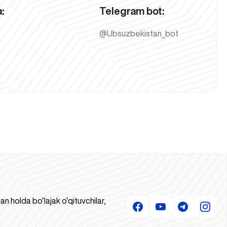
:
Telegram bot:
@Ubsuzbekistan_bot
 holda bo‘lajak o‘qituvchilar,