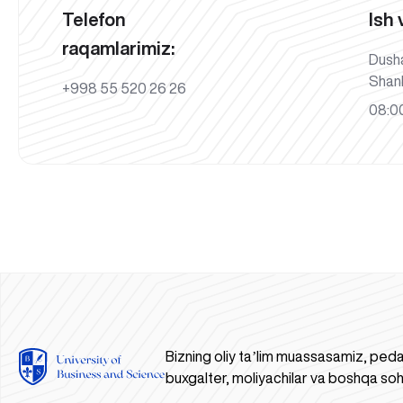
Telefon
Ish 
raqamlarimiz:
Dush
Shan
+998 55 520 26 26
08:00
Bizning oliy taʼlim muassasamiz, peda
buxgalter, moliyachilar va boshqa soh