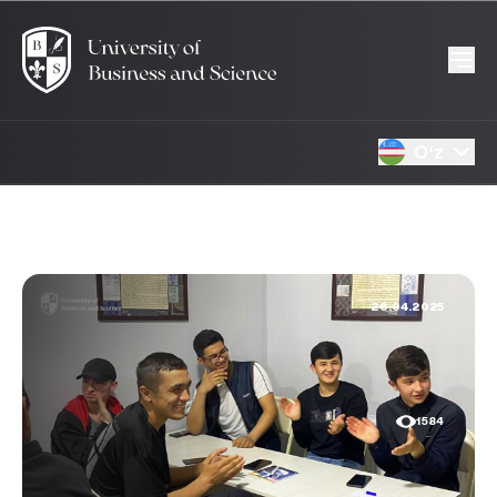
Oʻz
26.04.2025
1584