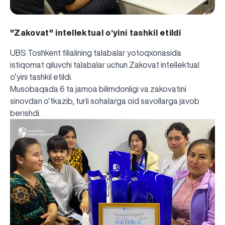
"Zakovat" intellektual o‘yini tashkil etildi
UBS Toshkent filialining talabalar yotoqxonasida
istiqomat qiluvchi talabalar uchun Zakovat intellektual
o‘yini tashkil etildi.
Musobaqada 6 ta jamoa bilimdonligi va zakovatini
sinovdan o‘tkazib, turli sohalarga oid savollarga javob
berishdi.