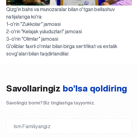
Qizg‘in bahs va munozaralar bilan o‘tgan bellashuv
natijalariga ko‘ra:
1-o‘rin “Zukkolar” jamoasi
2-o‘rin “Kelajak yuluduzlari” jamoasi
3-o‘rin “Olimlar” jamoasi
G‘oliblar faxrli o‘rinlar bilan birga sertifikat va estalik
UBS professori "Yangi O‘zbekiston yosh olimlari"
Sevimli "UBS xabarnomasi" gazetamizning yangi soni
UBS va bitiruvchi talabalar viloyat hokimligi tomonidan
Til oʻrganishda Ovropacha aytganda "level up" qilishni
Inson kapitaliga yo‘naltirilgan investitsiya — Yangi
sovg‘alari bilan taqdirlandilar.
qatoridan joy oldi!
nashrdan chiqdi!
UBS faoliyati tahlili va istiqboldagi rejalar
UBS oʻqituvchilari Qirgʻizistonda malaka oshirdi
G‘alaba sari olg‘a, O‘zbekiston!
TAYINLOV
UBS OAVda
taqdirlandi
xohlaysizmi?
O‘zbekiston taraqqiyotining eng muhim tayanchi
02.07.2026
01.07.2026
30.06.2026
27.06.2026
24.06.2026
24.06.2026
20.06.2026
20.06.2026
20.06.2026
20.06.2026
Savollaringiz
bo’lsa qoldiring
Savolingiz bormi? Biz tinglashga tayyormiz.