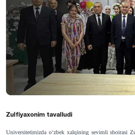
Zulfiyaxonim tavalludi
Universitetimizda oʻzbek xalqining sevimli shoirasi 