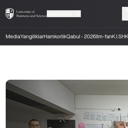
Universitet
Media
Yangiliklar
Hamkorlik
Qabul - 2026
Ilm-fan
K.I.SH
K