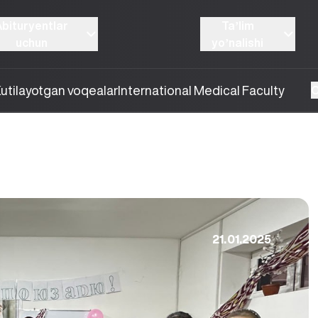
Abituryentlar
Taʼlim
uchun
yoʼnalishi
utilayotgan voqealar
International Medical Faculty
O
21.01.2025