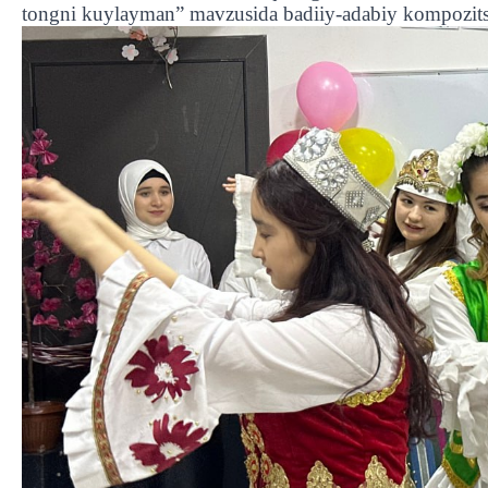
tongni kuylayman” mavzusida badiiy-adabiy kompozitsi