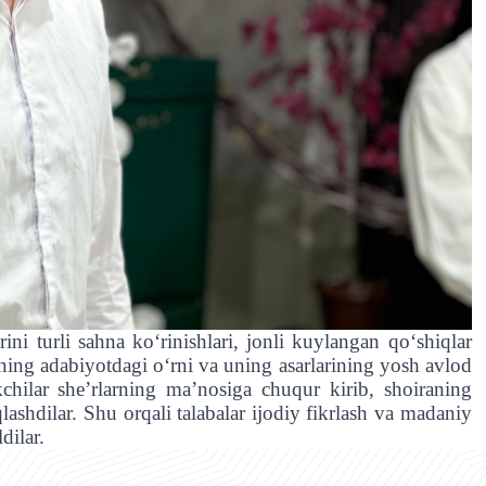
rini turli sahna ko‘rinishlari, jonli kuylangan qo‘shiqlar
ing adabiyotdagi o‘rni va uning asarlarining yosh avlod
chilar she’rlarning ma’nosiga chuqur kirib, shoiraning
lashdilar. Shu orqali talabalar ijodiy fikrlash va madaniy
dilar.