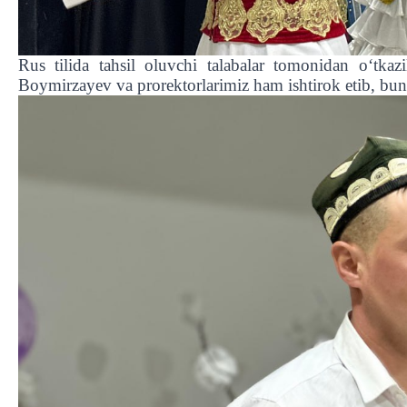
Rus tilida tahsil oluvchi talabalar tomonidan oʻtkaz
Boymirzayev va prorektorlarimiz ham ishtirok etib, bund