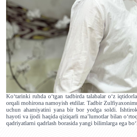
Ko‘tarinki ruhda oʻtgan tadbirda talabalar oʻz iqtidorla
orqali mohirona namoyish etdilar. Tadbir Zulfiyaxonimn
uchun ahamiyatini yana bir bor yodga soldi. Ishtirok
hayoti va ijodi haqida qiziqarli ma’lumotlar bilan o‘rtoq
qadriyatlarni qadrlash borasida yangi bilimlarga ega bo‘l