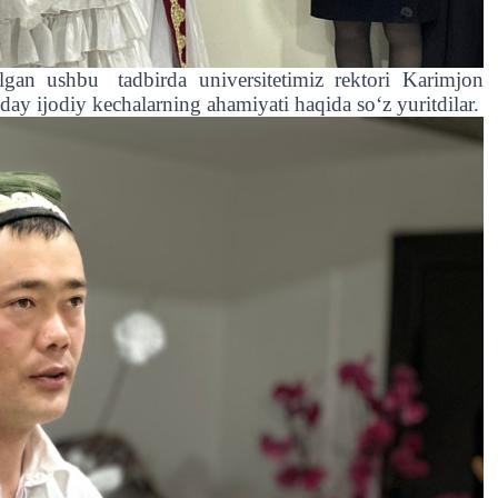
ilgan ushbu
tadbirda universitetimiz rektori Karimjon
ay ijodiy kechalarning ahamiyati haqida so‘z yuritdilar.