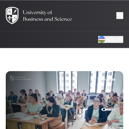
Oʻz
15.01.2025
2077