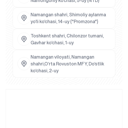
Namongoniy ko‘chasi, 5-uy (NTD)
Namangan shahri, Shimoliy aylanma
yo‘li ko‘chasi, 14-uy ("Promzona")
Toshkent shahri, Chilonzor tumani,
Gavhar ko‘chasi, 1-uy
Namangan viloyati, Namangan
shahri,O‘rta Rovuston MFY, Do‘stlik
ko‘chasi, 2-uy