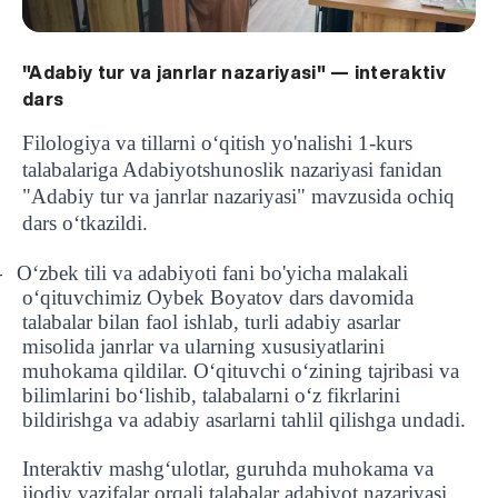
"Adabiy tur va janrlar nazariyasi" — interaktiv
dars
Filologiya va tillarni oʻqitish yo'nalishi 1-kurs
talabalariga Adabiyotshunoslik nazariyasi fanidan
"Adabiy tur va janrlar nazariyasi" mavzusida ochiq
dars o‘tkazildi.
O‘zbek tili va adabiyoti fani bo'yicha malakali
-
o‘qituvchimiz Oybek Boyatov dars davomida
talabalar bilan faol ishlab, turli adabiy asarlar
misolida janrlar va ularning xususiyatlarini
muhokama qildilar. O‘qituvchi o‘zining tajribasi va
bilimlarini bo‘lishib, talabalarni o‘z fikrlarini
bildirishga va adabiy asarlarni tahlil qilishga undadi.
Interaktiv mashg‘ulotlar, guruhda muhokama va
ijodiy vazifalar orqali talabalar adabiyot nazariyasi