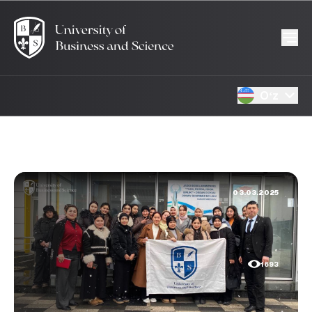
Oʻz
03.03.2025
1693