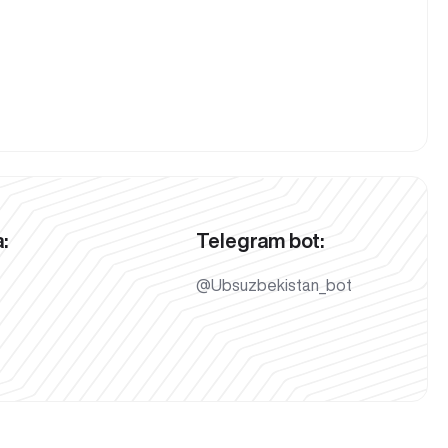
:
Telegram bot:
@Ubsuzbekistan_bot