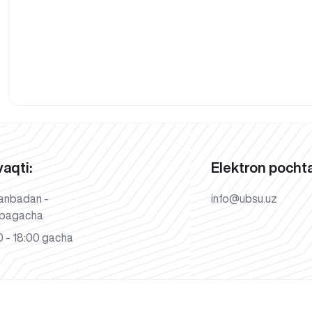
vaqti:
Elektron pochta
anbadan -
info@ubsu.uz
bagacha
 - 18:00 gacha