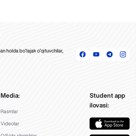
 holda bo‘lajak o‘qituvchilar,
Media:
Student app
ilovasi:
Rasmlar
Videolar
OAVda chiqishlar