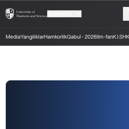
Universitet
Media
Yangiliklar
Hamkorlik
Qabul - 2026
Ilm-fan
K.I.SH
K