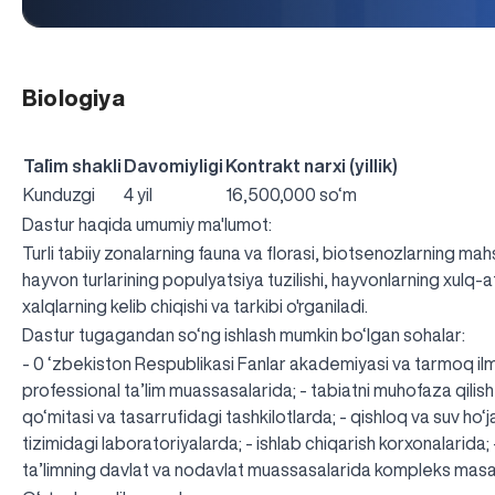
Biologiya
Ta`lim shakli
Davomiyligi
Kontrakt narxi (yillik)
Kunduzgi
4 yil
16,500,000 so‘m
Dastur haqida umumiy ma'lumot:
Turli tabiiy zonalarning fauna va florasi, biotsenozlarning mahs
hayvon turlarining populyatsiya tuzilishi, hayvonlarning xulq-
xalqlarning kelib chiqishi va tarkibi o'rganiladi.
Dastur tugagandan so‘ng ishlash mumkin bo‘lgan sohalar:
- 0 ‘zbekiston Respublikasi Fanlar akademiyasi va tarmoq ilmi
professional ta’lim muassasalarida; - tabiatni muhofaza qilish b
qo‘mitasi va tasarrufidagi tashkilotlarda; - qishloq va suv ho‘jal
tizimidagi laboratoriyalarda; - ishlab chiqarish korxonalarida;
ta’limning davlat va nodavlat muassasalarida kompleks masa