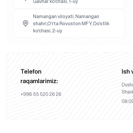
Gavhar ko‘chasi, 1-uy
Namangan viloyati, Namangan
shahri,O‘rta Rovuston MFY, Do‘stlik
ko‘chasi, 2-uy
Telefon
Ish 
raqamlarimiz:
Dush
Shan
+998 55 520 26 26
08:00