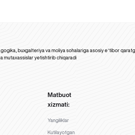
gogika, buxgalteriya va moliya sohalariga asosiy eʼtibor qaratgan
a mutaxassislar yetishtirib chiqaradi
Matbuot
xizmati:
Yangiliklar
Kutilayotgan