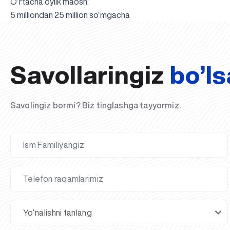
O‘rtacha oylik maosh:
5 milliondan 25 million so‘mgacha
Savollaringiz
bo’ls
Savolingiz bormi? Biz tinglashga tayyormiz.