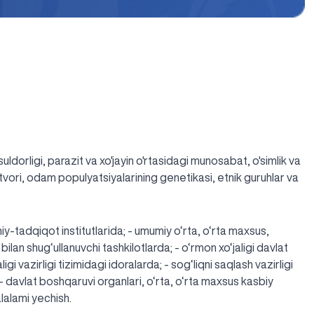
uldorligi, parazit va xo'jayin o'rtasidagi munosabat, o'simlik va
atvori, odam populyatsiyalarining genetikasi, etnik guruhlar va
y-tadqiqot institutlarida; - umumiy o‘rta, o‘rta maxsus,
ilan shug‘ullanuvchi tashkilotlarda; - o‘rmon xo‘jaligi davlat
igi vazirligi tizimidagi idoralarda; - sog‘liqni saqlash vazirligi
 - davlat boshqaruvi organlari, o‘rta, o‘rta maxsus kasbiy
lalami yechish.