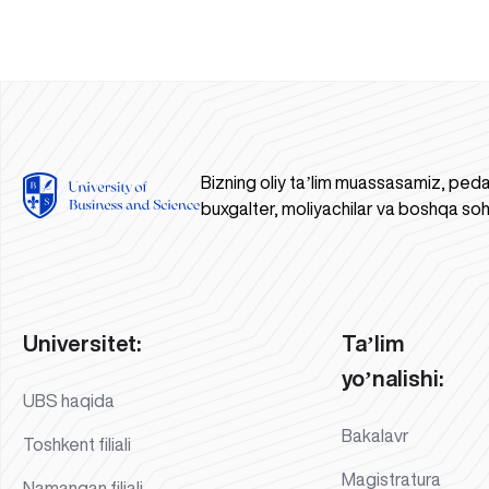
Bizning oliy taʼlim muassasamiz, peda
buxgalter, moliyachilar va boshqa soh
Universitet:
Taʼlim
yoʼnalishi:
UBS haqida
Bakalavr
Toshkent filiali
Magistratura
Namangan filiali