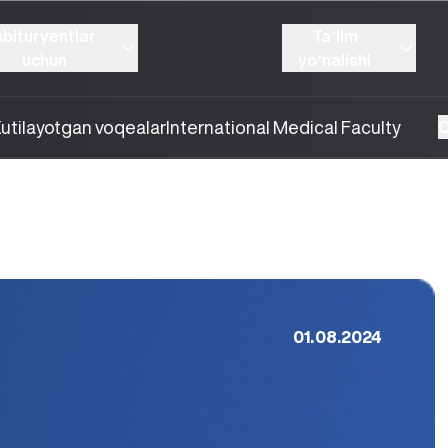
Abituryentlar
Taʼlim
uchun
yoʼnalishi
utilayotgan voqealar
International Medical Faculty
O
01.08.2024