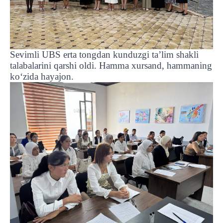
Sevimli UBS erta tongdan kunduzgi ta’lim shakli
talabalarini qarshi oldi. Hamma xursand, hammaning
ko‘zida hayajon.