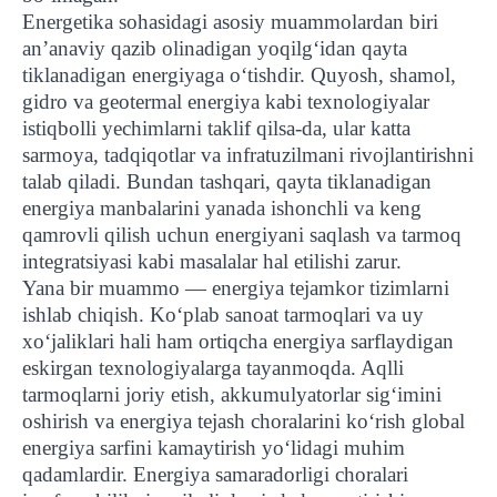
Energetika sohasidagi asosiy muammolardan biri
an’anaviy qazib olinadigan yoqilg‘idan qayta
tiklanadigan energiyaga o‘tishdir. Quyosh, shamol,
gidro va geotermal energiya kabi texnologiyalar
istiqbolli yechimlarni taklif qilsa-da, ular katta
sarmoya, tadqiqotlar va infratuzilmani rivojlantirishni
talab qiladi. Bundan tashqari, qayta tiklanadigan
energiya manbalarini yanada ishonchli va keng
qamrovli qilish uchun energiyani saqlash va tarmoq
integratsiyasi kabi masalalar hal etilishi zarur.
Yana bir muammo — energiya tejamkor tizimlarni
ishlab chiqish. Ko‘plab sanoat tarmoqlari va uy
xo‘jaliklari hali ham ortiqcha energiya sarflaydigan
eskirgan texnologiyalarga tayanmoqda. Aqlli
tarmoqlarni joriy etish, akkumulyatorlar sig‘imini
oshirish va energiya tejash choralarini ko‘rish global
energiya sarfini kamaytirish yo‘lidagi muhim
qadamlardir. Energiya samaradorligi choralari