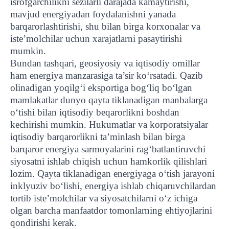
isrofgarchilikni sezilarli darajada kamaytirishi,
mavjud energiyadan foydalanishni yanada
barqarorlashtirishi, shu bilan birga korxonalar va
iste’molchilar uchun xarajatlarni pasaytirishi
mumkin.
Bundan tashqari, geosiyosiy va iqtisodiy omillar
ham energiya manzarasiga ta’sir ko‘rsatadi. Qazib
olinadigan yoqilg‘i eksportiga bog‘liq bo‘lgan
mamlakatlar dunyo qayta tiklanadigan manbalarga
o‘tishi bilan iqtisodiy beqarorlikni boshdan
kechirishi mumkin. Hukumatlar va korporatsiyalar
iqtisodiy barqarorlikni ta’minlash bilan birga
barqaror energiya sarmoyalarini rag‘batlantiruvchi
siyosatni ishlab chiqish uchun hamkorlik qilishlari
lozim. Qayta tiklanadigan energiyaga o‘tish jarayoni
inklyuziv bo‘lishi, energiya ishlab chiqaruvchilardan
tortib iste’molchilar va siyosatchilarni o‘z ichiga
olgan barcha manfaatdor tomonlarning ehtiyojlarini
qondirishi kerak.