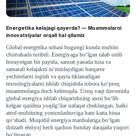
Energetika kelajagi qayerda? — Muammolarni
innovatsiyalar orqali hal qilamiz
Global energetika sohasi bugungi kunda muhim
chorrahada turibdi. Energiyaga bo‘lgan talab ortib
borayotgan bir paytda, sanoat yanada toza va
samarali kelajakni ta’minlaydigan barqaror
yechimlarni topish va qayta tiklanadigan
texnologiyalarni ishlab chiqishda tobora ko‘proq
muammolarga duch kelmoqda. Uzoq vaqt davomida
global energiya ishlab chiqarishning asosi bo‘lib
kelgan qazilma yoqilg‘ilar nafaqat cheklangan, balki
atrof-muhitning yomonlashuviga ham katta hissa
qo‘shadi. Muqobil energiya manbalariga bo‘lgan
dolzarb ehtiyoj hech qachon bunday darajada yuqori
bo‘lmagan.