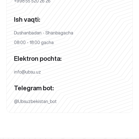
+998 55 520 26 26
Ish vaqti:
Dushanbadan - Shanbagacha
08:00 - 18:00 gacha
Elektron pochta:
info@ubsu.uz
Telegram bot:
@Ubsuzbekistan_bot