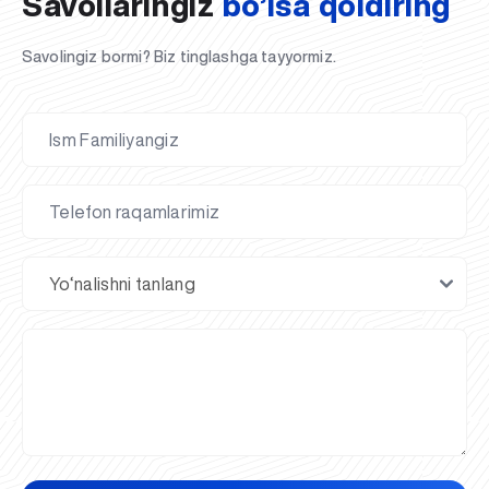
Savollaringiz
bo’lsa qoldiring
Savolingiz bormi? Biz tinglashga tayyormiz.