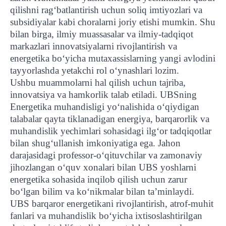
qilishni rag‘batlantirish uchun soliq imtiyozlari va
subsidiyalar kabi choralarni joriy etishi mumkin. Shu
bilan birga, ilmiy muassasalar va ilmiy-tadqiqot
markazlari innovatsiyalarni rivojlantirish va
energetika bo‘yicha mutaxassislarning yangi avlodini
tayyorlashda yetakchi rol o‘ynashlari lozim.
Ushbu muammolarni hal qilish uchun tajriba,
innovatsiya va hamkorlik talab etiladi. UBSning
Energetika muhandisligi yo‘nalishida o‘qiydigan
talabalar qayta tiklanadigan energiya, barqarorlik va
muhandislik yechimlari sohasidagi ilg‘or tadqiqotlar
bilan shug‘ullanish imkoniyatiga ega. Jahon
darajasidagi professor-o‘qituvchilar va zamonaviy
jihozlangan o‘quv xonalari bilan UBS yoshlarni
energetika sohasida inqilob qilish uchun zarur
bo‘lgan bilim va ko‘nikmalar bilan ta’minlaydi.
UBS barqaror energetikani rivojlantirish, atrof-muhit
fanlari va muhandislik bo‘yicha ixtisoslashtirilgan