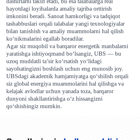
dasturlarni taklif etadi, bu esa talabalarga real
hayotdagi loyihalarda amaliy tajriba orttirish
imkonini beradi.
Sanoat hamkorligi va tadqiqot
tashabbuslari orqali talabalar yangi texnologiyalar
bilan tanishish va amaliy muammolarni hal qilish
ko‘nikmalarini egallab boradilar.
Agar siz
muqobil
va
barqaror
energetik
manbalarni
yaratishga ishtiyoqmand bo‘lsangiz, UBS — bu
uzoq muddatli ta’sir ko‘rsatish yo‘lidagi
sayohatingizni boshlash uchun eng munosib joy.
UBSdagi akademik hamjamiyatga qo‘shilish orqali
siz global energiya muammolarini hal qilishga va
kelajak avlodlar uchun yanada toza, barqaror
dunyoni shakllantirishga o‘z hissangizni
UBS professori "Yangi O‘zbekiston yosh olimlari"
Sevimli "UBS xabarnomasi" gazetamizning yangi soni
UBS va bitiruvchi talabalar viloyat hokimligi tomonidan
Til oʻrganishda Ovropacha aytganda "level up" qilishni
Inson kapitaliga yo‘naltirilgan investitsiya — Yangi
qo‘shishingiz mumkin.
qatoridan joy oldi!
nashrdan chiqdi!
UBS faoliyati tahlili va istiqboldagi rejalar
UBS oʻqituvchilari Qirgʻizistonda malaka oshirdi
G‘alaba sari olg‘a, O‘zbekiston!
TAYINLOV
UBS OAVda
taqdirlandi
xohlaysizmi?
O‘zbekiston taraqqiyotining eng muhim tayanchi
02.07.2026
01.07.2026
30.06.2026
27.06.2026
24.06.2026
24.06.2026
20.06.2026
20.06.2026
20.06.2026
20.06.2026