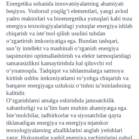
Energetika sohasida innovatsiyalarning ahamiyati
beqiyos. Vodorod yoqilg‘i elementlari, yangi avlod
yadro reaktorlari va bioenergetika yutuqlari kabi toza
energiya texnologiyalaridagi yutuqlar energiya ishlab
chiqarish va iste’mol qilish usulini tubdan
o‘zgartirish imkoniyatiga ega. Bundan tashqari,
sun’iy intellekt va mashinali o‘rganish energiya
taqsimotini optimallashtirish va elektr tarmoqlaridagi
samarasizlikni kamaytirishda hal qiluvchi rol
o‘ynamoqda. Tadqiqot va ishlanmalarga sarmoya
kiritish ushbu imkoniyatlarni ro‘yobga chiqarish va
barqaror energiyaga uzluksiz o‘tishni ta’minlashning
kalitidir.
O‘zgarishlarni amalga oshirishda jamoatchilik
xabardorligi va ta’lim ham muhim ahamiyatga ega.
Iste’molchilar, tadbirkorlar va siyosatchilar qayta
tiklanadigan energiya va energiya tejamkor
texnologiyalarning afzalliklarini anglab yetishlari
zarur. Hukumatlar yashil energiya yechimlarini qabul