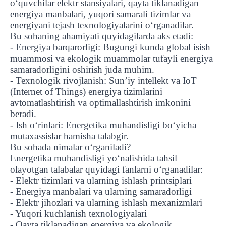
o‘quvchilar elektr stansiyalari, qayta tiklanadigan
energiya manbalari, yuqori samarali tizimlar va
energiyani tejash texnologiyalarini o‘rganadilar.
Bu sohaning ahamiyati quyidagilarda aks etadi:
- Energiya barqarorligi: Bugungi kunda global isish
muammosi va ekologik muammolar tufayli energiya
samaradorligini oshirish juda muhim.
- Texnologik rivojlanish: Sun’iy intellekt va IoT
(Internet of Things) energiya tizimlarini
avtomatlashtirish va optimallashtirish imkonini
beradi.
- Ish o‘rinlari: Energetika muhandisligi bo‘yicha
mutaxassislar hamisha talabgir.
Bu sohada nimalar o‘rganiladi?
Energetika muhandisligi yo‘nalishida tahsil
olayotgan talabalar quyidagi fanlarni o‘rganadilar:
- Elektr tizimlari va ularning ishlash printsiplari
- Energiya manbalari va ularning samaradorligi
- Elektr jihozlari va ularning ishlash mexanizmlari
- Yuqori kuchlanish texnologiyalari
- Qayta tiklanadigan energiya va ekologik