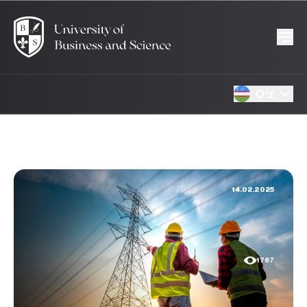
Oʻz
14.02.2025
1767