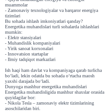
muammolar
- Zamonaviy texnologiyalar va barqaror energiya
tizimlari
Bu sohada ishlash imkoniyatlari qanday?
Energetika muhandislari turli sohalarda ishlashlari
mumkin:
- Elektr stansiyalari
- Muhandislik kompaniyalari
- Yirik sanoat korxonalari
- Innovatsion startaplar
- Ilmiy tadqiqot markazlari
Ish haqi ham davlat va kompaniyaga qarab turlicha
bo‘ladi, lekin odatda bu sohada o‘rtacha maosh
yaxshi darajada bo‘ladi.
Dunyoga mashhur energetika muhandislari
Energetika muhandisligida mashhur shaxslar orasida
quyidagilar bor:
- Nikola Tesla – zamonaviy elektr tizimlarining
asoschilaridan biri.