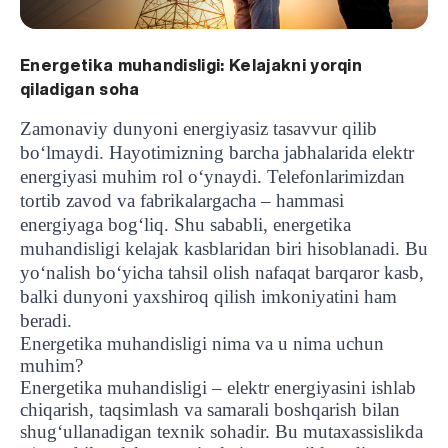
Energetika muhandisligi: Kelajakni yorqin
qiladigan soha
Zamonaviy dunyoni energiyasiz tasavvur qilib
bo‘lmaydi. Hayotimizning barcha jabhalarida elektr
energiyasi muhim rol o‘ynaydi. Telefonlarimizdan
tortib zavod va fabrikalargacha – hammasi
energiyaga bog‘liq. Shu sababli, energetika
muhandisligi kelajak kasblaridan biri hisoblanadi. Bu
yo‘nalish bo‘yicha tahsil olish nafaqat barqaror kasb,
balki dunyoni yaxshiroq qilish imkoniyatini ham
beradi.
Energetika muhandisligi nima va u nima uchun
muhim?
Energetika muhandisligi – elektr energiyasini ishlab
chiqarish, taqsimlash va samarali boshqarish bilan
shug‘ullanadigan texnik sohadir. Bu mutaxassislikda