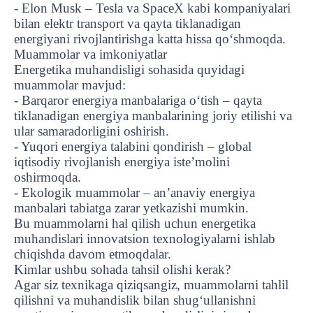
- Elon Musk – Tesla va SpaceX kabi kompaniyalari
bilan elektr transport va qayta tiklanadigan
energiyani rivojlantirishga katta hissa qo‘shmoqda.
Muammolar va imkoniyatlar
Energetika muhandisligi sohasida quyidagi
muammolar mavjud:
- Barqaror energiya manbalariga o‘tish – qayta
tiklanadigan energiya manbalarining joriy etilishi va
ular samaradorligini oshirish.
- Yuqori energiya talabini qondirish – global
iqtisodiy rivojlanish energiya iste’molini
oshirmoqda.
- Ekologik muammolar – an’anaviy energiya
manbalari tabiatga zarar yetkazishi mumkin.
Bu muammolarni hal qilish uchun energetika
muhandislari innovatsion texnologiyalarni ishlab
chiqishda davom etmoqdalar.
Kimlar ushbu sohada tahsil olishi kerak?
Agar siz texnikaga qiziqsangiz, muammolarni tahlil
qilishni va muhandislik bilan shug‘ullanishni