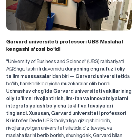
1096
Garvard universiteti professori UBS Maslahat
kengashi a’zosi bo‘ldi
"University of Business and Science" (UBS) rahbariyati
AQShga tashrifi davomida d
unyoning eng nufuzli oliy
ta’lim muassasalari
dan biri —
Garvard universiteti
da
bo‘lib, hamkorlik bo‘yicha muzokaralar olib bordi.
Uchrashuv chog‘ida Garvard universiteti vakillarining
oliy ta’limni rivojlantirish, ilm-fan va innovatsiyalarni
integratsiyalash bo‘yicha taklif va tavsiyalari
tinglandi. Xususan,
Garvard universiteti professori
Kristofer Dede
UBS faoliyatiga qiziqish bildirib,
rivojlanayotgan universitet sifatida o‘z tavsiya va
maslahatlarini berib borish, shuningdek, Garvard bilan