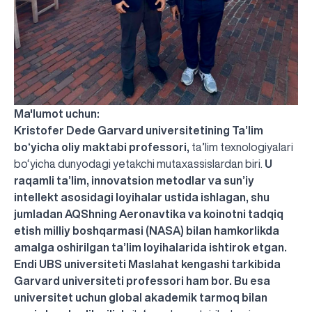
Ma'lumot uchun:
Kristofer Dede
Garvard universitetining Ta’lim
bo‘yicha oliy maktabi professori,
ta’lim texnologiyalari
bo‘yicha dunyodagi yetakchi mutaxassislardan biri.
U
raqamli ta’lim, innovatsion metodlar va sun’iy
intellekt asosidagi loyihalar ustida ishlagan, shu
jumladan AQShning Aeronavtika va koinotni tadqiq
etish milliy boshqarmasi (NASA) bilan hamkorlikda
amalga oshirilgan ta’lim loyihalarida ishtirok etgan.
Endi UBS universiteti Maslahat kengashi tarkibida
Garvard universiteti professori ham bor. Bu esa
universitet uchun global akademik tarmoq bilan