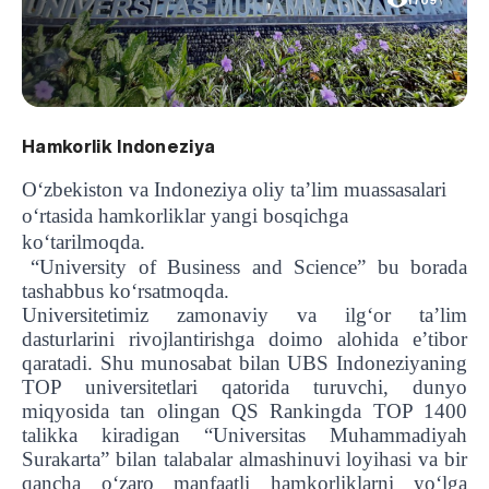
1709
Hamkorlik Indoneziya
O‘zbekiston va Indoneziya oliy taʼlim muassasalari
o‘rtasida hamkorliklar yangi bosqichga
ko‘tarilmoqda.
“University of Business and Science” bu borada
tashabbus ko‘rsatmoqda.
Universitetimiz zamonaviy va ilg‘or taʼlim
dasturlarini rivojlantirishga doimo alohida eʼtibor
qaratadi. Shu munosabat bilan UBS Indoneziyaning
TOP universitetlari qatorida turuvchi, dunyo
miqyosida tan olingan QS Rankingda TOP 1400
talikka kiradigan “Universitas Muhammadiyah
Surakarta” bilan talabalar almashinuvi loyihasi va bir
qancha o‘zaro manfaatli hamkorliklarni yo‘lga