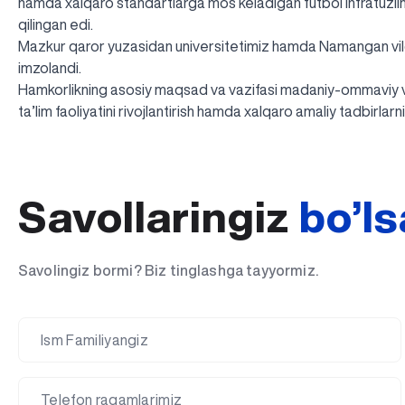
hamda xalqaro standartlarga mos keladigan futbol infratuzilmas
qilingan edi.
Mazkur qaror yuzasidan universitetimiz hamda Namangan vil
imzolandi.
Hamkorlikning asosiy maqsad va vazifasi madaniy-ommaviy va il
ta’lim faoliyatini rivojlantirish hamda xalqaro amaliy tadbirlarn
Savollaringiz
bo’ls
Savolingiz bormi? Biz tinglashga tayyormiz.