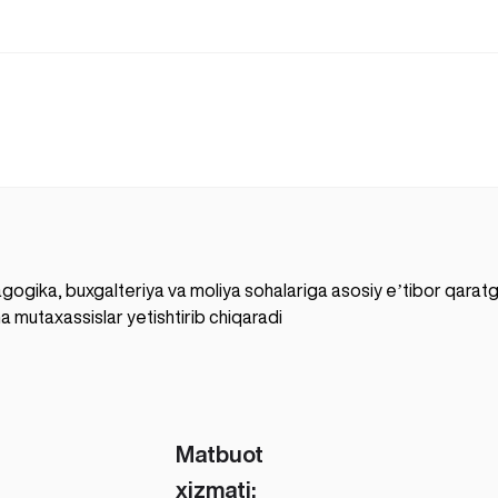
gogika, buxgalteriya va moliya sohalariga asosiy eʼtibor qaratgan
a mutaxassislar yetishtirib chiqaradi
Matbuot
xizmati: