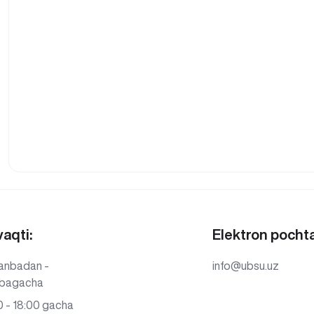
vaqti:
Elektron pochta
anbadan -
info@ubsu.uz
bagacha
 - 18:00 gacha