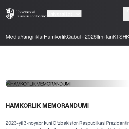
Universitet
Media
Yangiliklar
Hamkorlik
Qabul - 2026
Ilm-fan
K.I.SH
K
HAMKORLIK MEMORANDUMI
2023-yil 3-noyabr kuni Oʻzbekiston Respublikasi Prezidentini