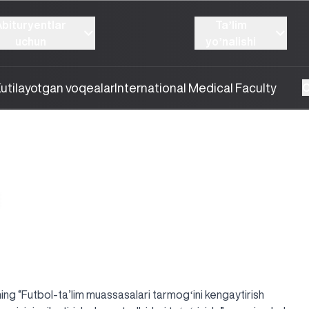
Abituryentlar
Taʼlim
uchun
yoʼnalishi
utilayotgan voqealar
International Medical Faculty
O
2176
04.03.2024
ng “Futbol-ta’lim muassasalari tarmogʻini kengaytirish