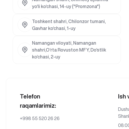
yo‘li ko‘chasi, 14-uy ("Promzona")
Toshkent shahri, Chilonzor tumani,
Gavhar ko‘chasi, 1-uy
Namangan viloyati, Namangan
shahri,O‘rta Rovuston MFY, Do‘stlik
ko‘chasi, 2-uy
Telefon
Ish 
raqamlarimiz:
Dush
Shan
+998 55 520 26 26
08:00