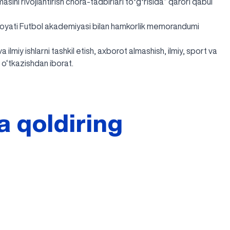
ini rivojlantirish chora-tadbirlari toʻgʻrisida” qarori qabul
oyati Futbol akademiyasi bilan hamkorlik memorandumi
miy ishlarni tashkil etish, axborot almashish, ilmiy, sport va
i o‘tkazishdan iborat.
a qoldiring