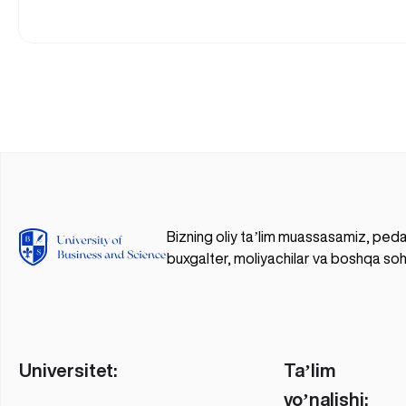
Bizning oliy taʼlim muassasamiz, peda
buxgalter, moliyachilar va boshqa soh
Universitet:
Taʼlim
yoʼnalishi: