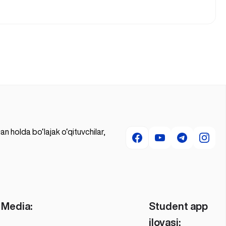
 holda bo‘lajak o‘qituvchilar,
Media:
Student app
ilovasi: