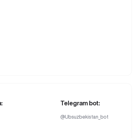
:
Telegram bot:
@Ubsuzbekistan_bot