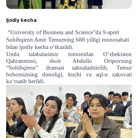
Ijodiy kecha
“University of Business and Science”da 9-aprel
Sohibqiron Amir Temurning 688 yilligi munosabati
bilan ijodiy kecha o‘tkazildi.
Unda talabalarimiz tomonidan O‘zbekiston
Qahranmoni, shoir Abdullo Oripovning
“Sohibqiron” dramasi sahnalashtirilib, Temur
bobomizning donoligi, kuchi va aql-u zakovati
ko‘rsatib berildi.