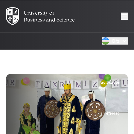
Oʻz
20.01.2025
1680