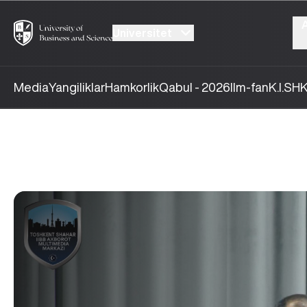
Universitet
Media
Yangiliklar
Hamkorlik
Qabul - 2026
Ilm-fan
K.I.SH
K