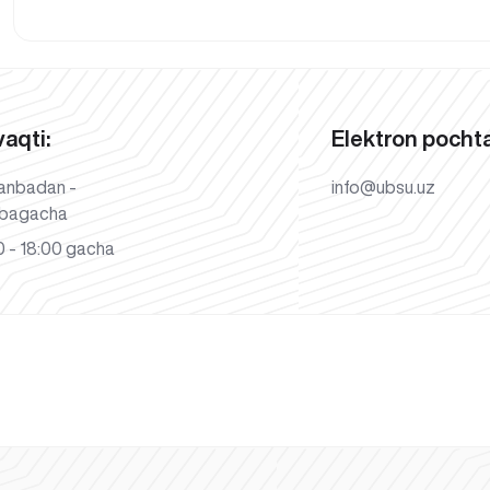
vaqti:
Elektron pochta
anbadan -
info@ubsu.uz
bagacha
 - 18:00 gacha