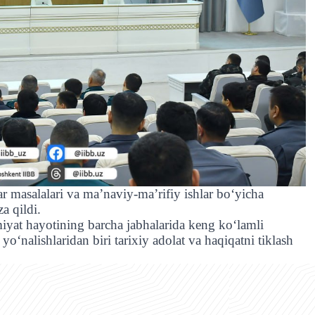
ar masalalari va ma’naviy-ma’rifiy ishlar bo‘yicha
a qildi.
miyat hayotining barcha jabhalarida keng ko‘lamli
yo‘nalishlaridan biri tarixiy adolat va haqiqatni tiklash