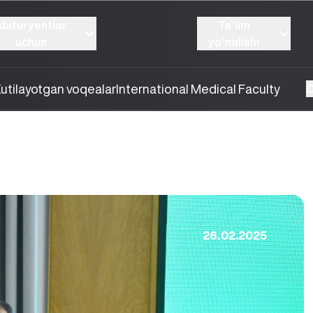
Abituryentlar
Taʼlim
uchun
yoʼnalishi
utilayotgan voqealar
International Medical Faculty
O
26.02.2025