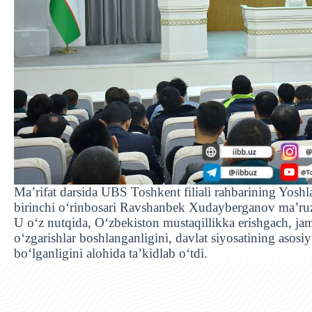
Ma’rifat darsida UBS Toshkent filiali rahbarining Yoshl
birinchi o‘rinbosari Ravshanbek Xudayberganov maʼruz
U o‘z nutqida, O‘zbekiston mustaqillikka erishgach, ja
o‘zgarishlar boshlanganligini, davlat siyosatining asosiy 
bo‘lganligini alohida taʼkidlab o‘tdi.