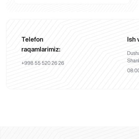
Telefon
Ish 
raqamlarimiz:
Dush
Shan
+998 55 520 26 26
08:00