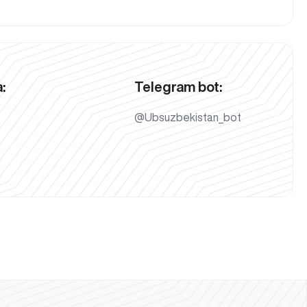
:
Telegram bot:
@Ubsuzbekistan_bot