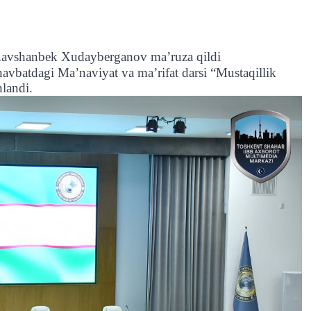
 Ravshanbek Xudayberganov ma’ruza qildi
navbatdagi Maʼnaviyat va maʼrifat darsi “Mustaqillik
hlandi.