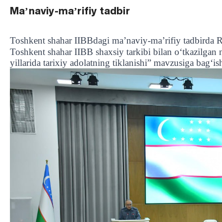
Maʼnaviy-maʼrifiy tadbir
Toshkent shahar IIBBdagi maʼnaviy-maʼrifiy tadbirda
Toshkent shahar IIBB shaxsiy tarkibi bilan o‘tkazilgan 
yillarida tarixiy adolatning tiklanishi” mavzusiga bag‘is