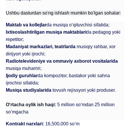
Ushbu dasturdan so'ng ishlash mumkin bo'lgan sohalar:
Maktab va kollejlar
da musiqa o‘qituvchisi sifatida;
Ixtisoslashtirilgan musiqa maktablari
da pedagog yoki 
repetitor;
Madaniyat markazlari, teatrlarda
 musiqiy rahbar, xor 
dirijyori yoki ijrochi;
Radiotelevideniye va ommaviy axborot vositalarida
musiqa muharriri;
Ijodiy guruhlar
da kompozitor, bastakor yoki sahna 
ijrochisi sifatida;
Musiqa studiyalarida
 tovush rejissyori yoki produser.
O'rtacha oylik ish haqi:
5 million so‘mdan 25 million 
so‘mgacha
UBS professori "Yangi O‘zbekiston yosh olimlari"
Sevimli "UBS xabarnomasi" gazetamizning yangi soni
UBS va bitiruvchi talabalar viloyat hokimligi tomonidan
Til oʻrganishda Ovropacha aytganda "level up" qilishni
Inson kapitaliga yo‘naltirilgan investitsiya — Yangi
Kontrakt narxlari: 
16,500,000 so‘m 
qatoridan joy oldi!
nashrdan chiqdi!
UBS faoliyati tahlili va istiqboldagi rejalar
UBS oʻqituvchilari Qirgʻizistonda malaka oshirdi
G‘alaba sari olg‘a, O‘zbekiston!
TAYINLOV
UBS OAVda
taqdirlandi
xohlaysizmi?
O‘zbekiston taraqqiyotining eng muhim tayanchi