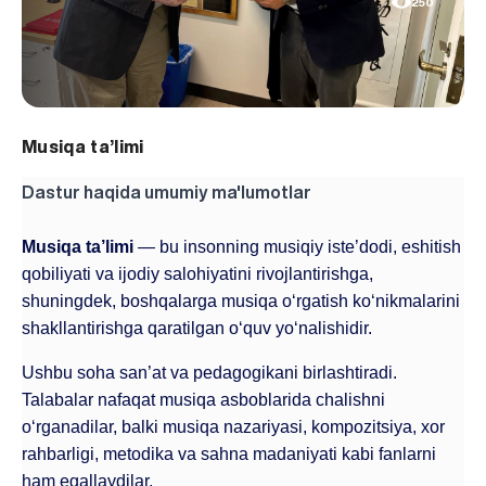
250
Musiqa ta’limi
Dastur haqida umumiy ma'lumotlar
Musiqa ta’limi 
— bu insonning musiqiy iste’dodi, eshitish 
qobiliyati va ijodiy salohiyatini rivojlantirishga, 
shuningdek, boshqalarga musiqa o‘rgatish ko‘nikmalarini 
shakllantirishga qaratilgan o‘quv yo‘nalishidir.
Ushbu soha san’at va pedagogikani birlashtiradi. 
Talabalar nafaqat musiqa asboblarida chalishni 
o‘rganadilar, balki musiqa nazariyasi, kompozitsiya, xor 
rahbarligi, metodika va sahna madaniyati kabi fanlarni 
ham egallaydilar.