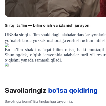
Sirtqi ta’lim — bilim olish va izlanish jarayoni
UBSda sirtqi ta’lim shaklidagi talabalar dars jarayonlari
yo‘nalishlarida yuksak mahoratga erishish uchun intili
Bu ta’lim shakli nafaqat bilim olish, balki mustaqil 
Shuningdek, o‘qish jarayonida talabalar turli xil resu
o‘qishni yanada samarali qiladi.
UBS professori "Yangi O‘zbekiston yosh olimlari" qatoridan joy old
Sevimli "UBS xabarnomasi" gazetamizning yangi soni nashrdan chi
UBS faoliyati tahlili va istiqboldagi rejalar
UBS oʻqituvchilari Qirgʻizistonda malaka oshirdi
G‘alaba sari olg‘a, O‘zbekiston!
TAYINLOV
UBS OAVda
UBS va bitiruvchi talabalar viloyat hokimligi tomonidan taqdirland
Til oʻrganishda Ovropacha aytganda "level up" qilishni xohlaysizm
Inson kapitaliga yo‘naltirilgan investitsiya — Yangi O‘zbekiston t
Savollaringiz
bo’lsa qoldiring
Savolingiz bormi? Biz tinglashga tayyormiz.