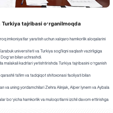
 Turkiya tajribasi oʻrganilmoqda
q imkoniyatlar yaratish uchun xalqaro hamkorlik aloqalarini
Karabuk universiteti va Turkiya sog’liqni saqlash vazirligiga
n Dogʻan bilan uchrashdi.
malakali kadrlari yetishtirishda Turkiya tajribasini oʻrganish
qarashli ta'lim va tadqiqot shifoxonasi faoliyati bilan
ʻan va uning yordamchilari Zehra Alinjak, Alper Iynem va Aybala
r boʻyicha hamkorlik va muloqotlarni izchil davom ettirishga