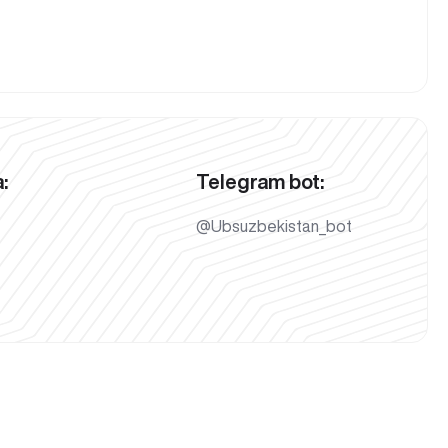
:
Telegram bot:
@Ubsuzbekistan_bot