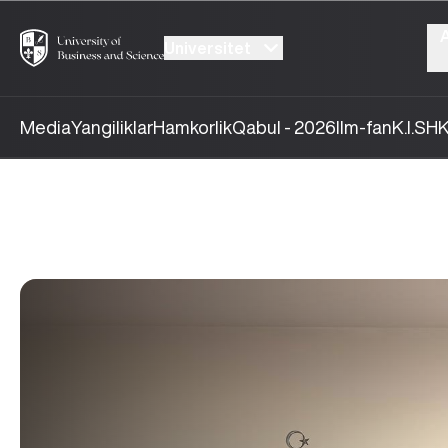
Universitet
Media
Yangiliklar
Hamkorlik
Qabul - 2026
Ilm-fan
K.I.SH
K