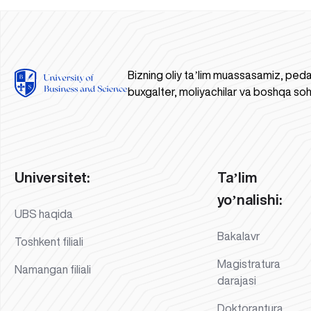
Bizning oliy taʼlim muassasamiz, peda
buxgalter, moliyachilar va boshqa soh
Universitet:
Taʼlim
yoʼnalishi:
UBS haqida
Bakalavr
Toshkent filiali
Magistratura
Namangan filiali
darajasi
Doktorantura