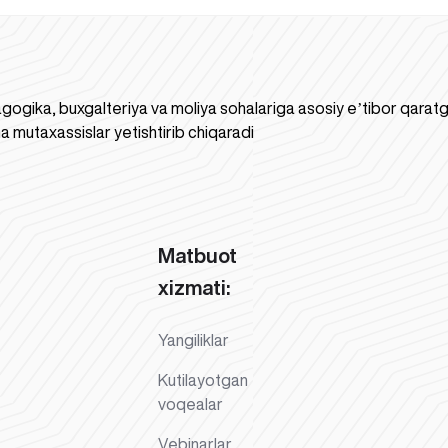
gogika, buxgalteriya va moliya sohalariga asosiy eʼtibor qaratgan
a mutaxassislar yetishtirib chiqaradi
Matbuot
xizmati:
Yangiliklar
Kutilayotgan
voqealar
Vebinarlar