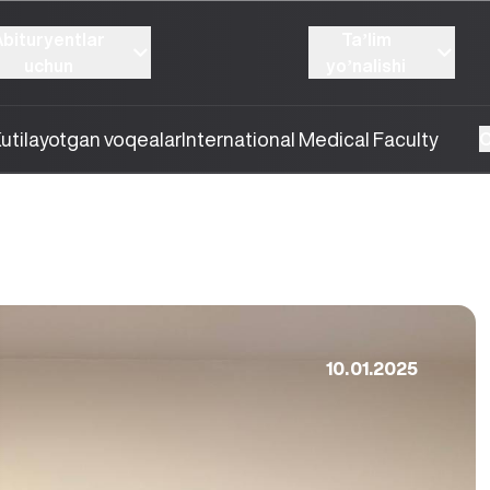
Abituryentlar
Taʼlim
uchun
yoʼnalishi
utilayotgan voqealar
International Medical Faculty
O
10.01.2025