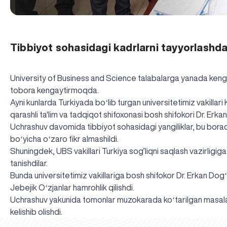
Tibbiyot sohasidagi kadrlarni tayyorlashda
University of Business and Science talabalarga yanada kengro
tobora kengaytirmoqda.
Ayni kunlarda Turkiyada boʻlib turgan universitetimiz vakillari 
qarashli ta'lim va tadqiqot shifoxonasi bosh shifokori Dr. Erka
Uchrashuv davomida tibbiyot sohasidagi yangiliklar, bu borada 
boʻyicha oʻzaro fikr almashildi.
Shuningdek, UBS vakillari Turkiya sog’liqni saqlash vazirligiga 
tanishdilar.
Bunda universitetimiz vakillariga bosh shifokor Dr. Erkan Dog
Jebejik Oʻzjanlar hamrohlik qilishdi.
Uchrashuv yakunida tomonlar muzokarada koʻtarilgan masalala
kelishib olishdi.