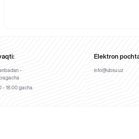
vaqti:
Elektron pochta
anbadan -
info@ubsu.uz
bagacha
 - 18:00 gacha