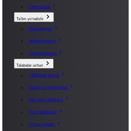
Olimpiada
Taʼlim yoʼnalishi
Bakalavriat
Magistratura
Doktorantura
Talabalar uchun
UBSliklar blogi
Grant va imtiyozlar
Karyera markazi
Top talabalar
O'quv rejalar