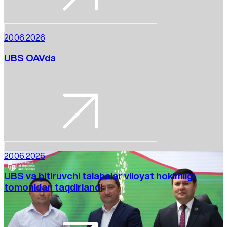
20.06.2026
UBS OAVda
20.06.2026
UBS va bitiruvchi talabalar viloyat hokimligi
tomonidan taqdirlandi