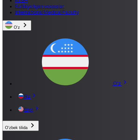
K.I.SH
Kutilayotgan voqealar
International Medical Faculty
Oʻz
O'z
Ru
Eng
Oʻzbek tilida