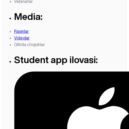
Vebinarlar
Media:
Rasmlar
Videolar
OAVda chiqishlar
Student app ilovasi: