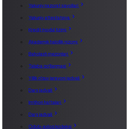
Yakuniy nazorat savollari
Yakuniy attestatsiya
Kredit modul tizimi
Akademik halollik nizomi
Baholash mezonlari
Talaba qo'llanmasi
Yillik o'quv jarayoni jadvali
Dars jadvali
Imtihon haftalari
Dars jadvali
Odob-axloq kodeksi