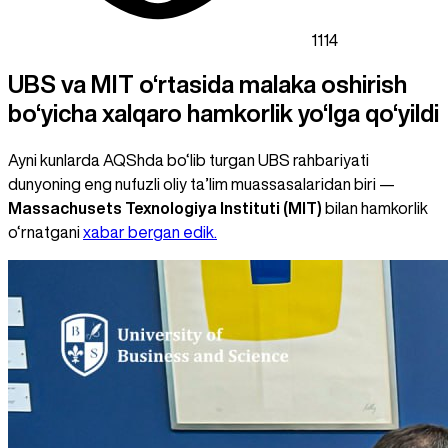
1114
UBS va MIT o‘rtasida malaka oshirish
bo‘yicha xalqaro hamkorlik yo‘lga qo‘yildi
Ayni kunlarda AQShda bo‘lib turgan UBS rahbariyati
dunyoning eng nufuzli oliy ta’lim muassasalaridan biri —
Massachusets Texnologiya Instituti (MIT)
bilan hamkorlik
o‘rnatgani
xabar bergan edik.