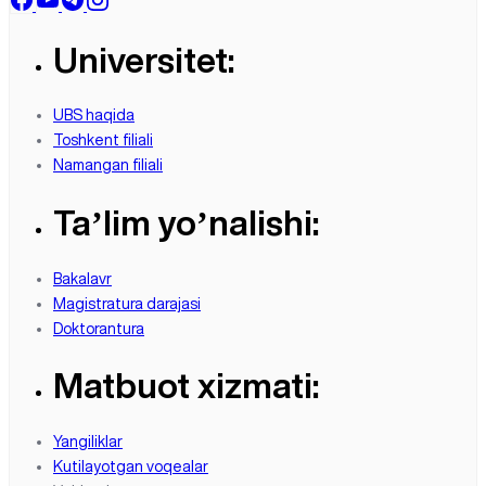
Universitet:
UBS haqida
Toshkent filiali
Namangan filiali
Taʼlim yoʼnalishi:
Bakalavr
Magistratura darajasi
Doktorantura
Matbuot xizmati:
Yangiliklar
Kutilayotgan voqealar