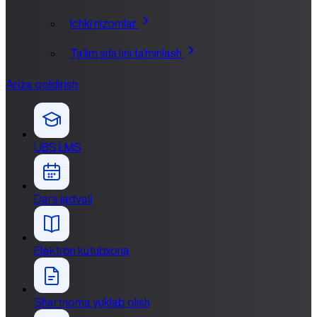
Ichki nizomlar
Ta'lim sifatini ta'minlash
Ariza qoldirish
UBS LMS
Dars jadvali
Elektron kutubxona
Shartnoma yuklab olish