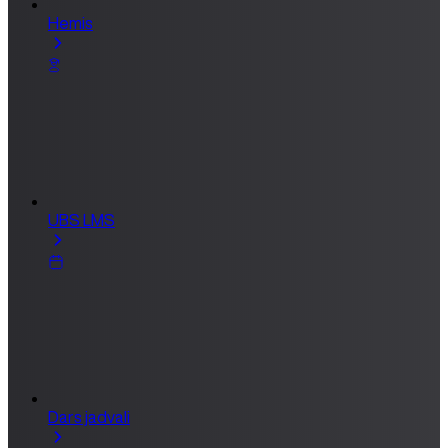
Hemis
UBS LMS
Dars jadvali