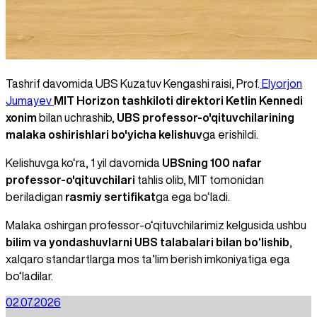
Tashrif davomida UBS Kuzatuv Kengashi raisi, Prof.
Elyorjon
Jumayev
MIT Horizon tashkiloti direktori Ketlin Kennedi
xonim
bilan uchrashib,
UBS professor-o'qituvchilarining
malaka oshirishlari bo'yicha kelishuv
ga erishildi.
Kelishuvga ko‘ra, 1 yil davomida
UBSning 100 nafar
professor-o'qituvchilari
tahlis olib, MIT tomonidan
beriladigan
rasmiy sertifikat
ga ega bo‘ladi.
Malaka oshirgan professor-o‘qituvchilarimiz kelgusida ushbu
bilim va yondashuvlarni UBS talabalari bilan bo‘lishib
,
xalqaro standartlarga mos ta’lim berish imkoniyatiga ega
bo‘ladilar.
02.07.2026