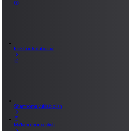
Elektron kutubxona
Shartnoma yuklab olish
Ma'lumotnoma olish