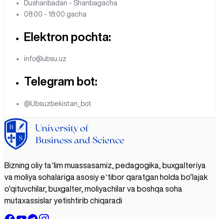
Dushanbadan - Shanbagacha
08:00 - 18:00 gacha
Elektron pochta:
info@ubsu.uz
Telegram bot:
@Ubsuzbekistan_bot
Bizning oliy taʼlim muassasamiz, pedagogika, buxgalteriya
va moliya sohalariga asosiy eʼtibor qaratgan holda bo‘lajak
o‘qituvchilar, buxgalter, moliyachilar va boshqa soha
mutaxassislar yetishtirib chiqaradi