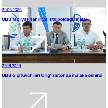
30.06.2026
UBS faoliyati tahlili va istiqboldagi rejalar
27.06.2026
UBS oʻqituvchilari Qirgʻizistonda malaka oshirdi