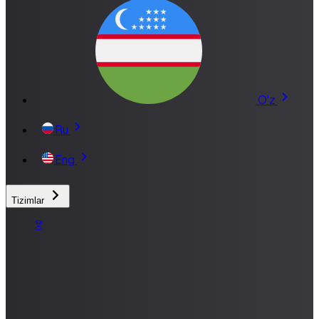
O'z
Ru
Eng
Tizimlar