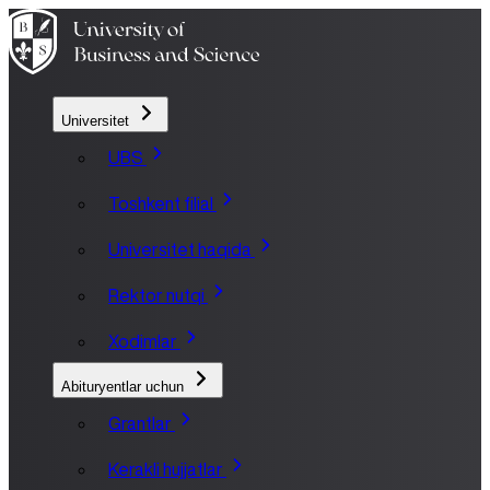
Universitet
UBS
Toshkent filial
Universitet haqida
Rektor nutqi
Xodimlar
Abituryentlar uchun
Grantlar
Kerakli hujjatlar