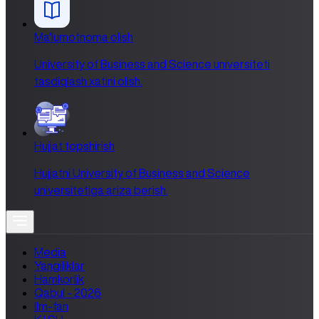
Ma'lumotnoma olish
University of Business and Science universiteti
tasdiqlash xatini olish.
Hujjat topshirish
Hujjatni University of Business and Science
universitetiga ariza berish.
Media
Yangiliklar
Hamkorlik
Qabul - 2026
Ilm-fan