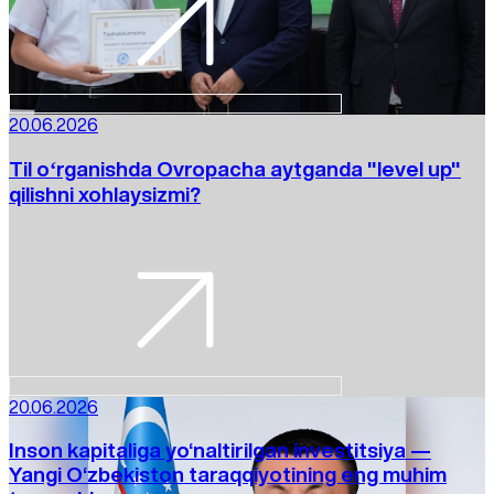
20.06.2026
Til oʻrganishda Ovropacha aytganda "level up"
qilishni xohlaysizmi?
20.06.2026
Inson kapitaliga yo‘naltirilgan investitsiya —
Yangi O‘zbekiston taraqqiyotining eng muhim