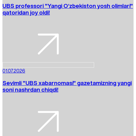
UBS professori "Yangi O‘zbekiston yosh olimlari"
qatoridan joy oldi!
01.07.2026
Sevimli "UBS xabarnomasi" gazetamizning yangi
soni nashrdan chiqdi!