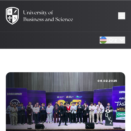
Oʻz
06.02.2025
1715