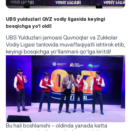
UBS yulduzlari QVZ vodiy ligasida keyingi
bosqichga yo‘l oldi!
UBS Yulduzlari jamoasi Quvnoqlar va Zukkolar
Vodiy Ligasi tanlovida muvaffaqiyatli ishtirok etib,
‘
‘
keyingi bosqichga yo
llanmani qo
lga kiritdi!
Bu hali boshlanishi – oldinda yanada katta