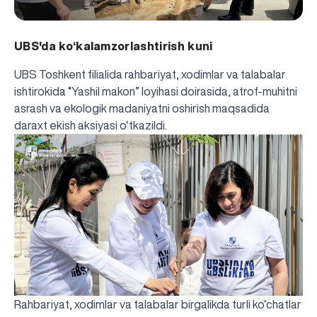
UBS'da ko‘kalamzorlashtirish kuni
UBS Toshkent filialida rahbariyat, xodimlar va talabalar
ishtirokida “Yashil makon” loyihasi doirasida, atrof-muhitni
asrash va ekologik madaniyatni oshirish maqsadida
daraxt ekish aksiyasi o‘tkazildi.
Rahbariyat, xodimlar va talabalar birgalikda turli ko‘chatlar