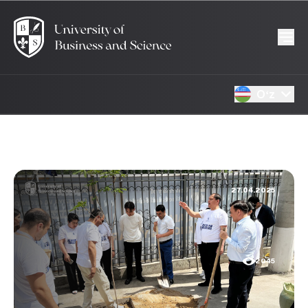
Oʻz
27.04.2025
2045