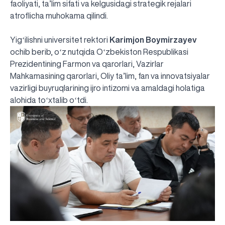
faoliyati, ta’lim sifati va kelgusidagi strategik rejalari
atroflicha muhokama qilindi.
Yigʻilishni universitet rektori
Karimjon Boymirzayev
ochib berib, oʻz nutqida Oʻzbekiston Respublikasi
Prezidentining Farmon va qarorlari, Vazirlar
Mahkamasining qarorlari, Oliy ta’lim, fan va innovatsiyalar
vazirligi buyruqlarining ijro intizomi va amaldagi holatiga
alohida toʻxtalib oʻtdi.