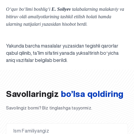
Oʻquv boʻlimi boshligʻi
E. Soliyev
talabalarning malakaviy va
bitiruv oldi amaliyotlarining tashkil etilish holati hamda
ularning natijalari yuzasidan hisobot berdi
.
Yakunda barcha masalalar yuzasidan tegishli qarorlar
qabul qilinib, ta’lim sifatini yanada yuksaltirish boʻyicha
UBS professori "Yangi O‘zbekiston yosh olimlari"
Sevimli "UBS xabarnomasi" gazetamizning yangi soni
UBS va bitiruvchi talabalar viloyat hokimligi tomonidan
Til oʻrganishda Ovropacha aytganda "level up" qilishni
Inson kapitaliga yo‘naltirilgan investitsiya — Yangi
aniq vazifalar belgilab berildi.
qatoridan joy oldi!
nashrdan chiqdi!
UBS faoliyati tahlili va istiqboldagi rejalar
UBS oʻqituvchilari Qirgʻizistonda malaka oshirdi
G‘alaba sari olg‘a, O‘zbekiston!
TAYINLOV
UBS OAVda
taqdirlandi
xohlaysizmi?
O‘zbekiston taraqqiyotining eng muhim tayanchi
02.07.2026
01.07.2026
30.06.2026
27.06.2026
24.06.2026
24.06.2026
20.06.2026
20.06.2026
20.06.2026
20.06.2026
Savollaringiz
bo’lsa qoldiring
Savolingiz bormi? Biz tinglashga tayyormiz.