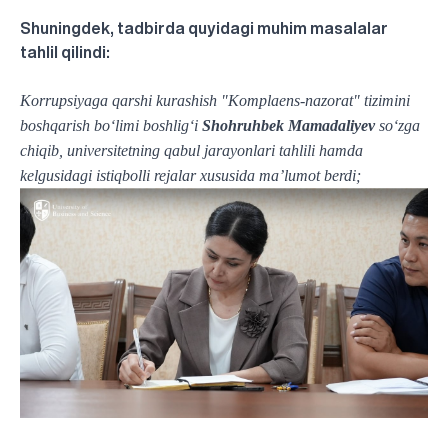
Shuningdek, tadbirda quyidagi muhim masalalar
tahlil qilindi:
Korrupsiyaga qarshi kurashish "Komplaens-nazorat" tizimini
boshqarish boʻlimi boshligʻi
Shohruhbek Mamadaliyev
soʻzga
chiqib, universitetning qabul jarayonlari tahlili hamda
kelgusidagi istiqbolli rejalar xususida ma’lumot berdi;