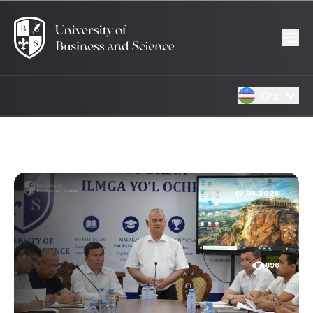
Oʻz
19.05.2026
896