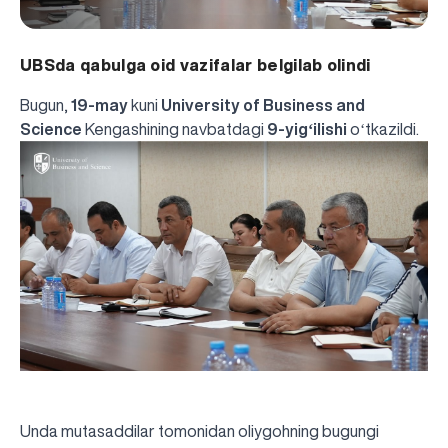
UBSda qabulga oid vazifalar belgilab olindi
Bugun,
19-may
kuni
University of Business and
Science
Kengashining navbatdagi
9-yigʻilishi
oʻtkazildi.
Unda mutasaddilar tomonidan oliygohning bugungi