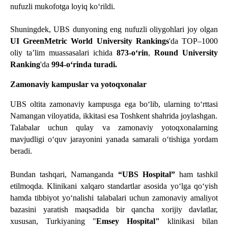
nufuzli mukofotga loyiq ko‘rildi.   
Shuningdek, UBS dunyoning eng nufuzli oliygohlari joy olgan 
UI GreenMetric World University Rankings
'da TOP–1000 
oliy ta’lim muassasalari ichida 
873-oʻrin
, 
Round University 
Ranking
'da 
994-oʻrinda turadi. 
Zamonaviy kampuslar va yotoqxonalar  
UBS oltita zamonaviy kampusga ega boʻlib, ularning toʻrttasi 
Namangan viloyatida, ikkitasi esa Toshkent shahrida joylashgan.
Talabalar uchun qulay va zamonaviy yotoqxonalarning 
mavjudligi oʻquv jarayonini yanada samarali oʻtishiga yordam 
beradi. 
Bundan tashqari, Namanganda 
“UBS Hospital”
 ham tashkil 
etilmoqda. Klinikani xalqaro standartlar asosida yoʻlga qoʻyish 
hamda tibbiyot yoʻnalishi talabalari uchun zamonaviy amaliyot 
bazasini yaratish maqsadida bir qancha xorijiy davlatlar, 
xususan, Turkiyaning "
Emsey Hospital" 
klinikasi bilan 