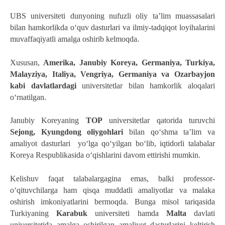
UBS universiteti dunyoning nufuzli oliy ta’lim muassasalari 
bilan hamkorlikda o‘quv dasturlari va ilmiy-tadqiqot loyihalarini 
muvaffaqiyatli amalga oshirib kelmoqda.
Xususan, 
Amerika, Janubiy Koreya, Germaniya, Turkiya, 
Malayziya, Italiya, Vengriya, Germaniya va Ozarbayjon 
kabi davlatlardagi 
universitetlar bilan hamkorlik aloqalari 
oʻrnatilgan. 
Janubiy Koreyaning 
TOP
 universitetlar qatorida turuvchi 
Sejong, Kyungdong oliygohlari 
bilan qo‘shma ta’lim va 
amaliyot dasturlari  yo‘lga qo‘yilgan bo‘lib, iqtidorli talabalar 
Koreya Respublikasida o‘qishlarini davom ettirishi mumkin.  
Kelishuv faqat talabalargagina emas, balki professor-
o‘qituvchilarga ham qisqa muddatli amaliyotlar va malaka 
oshirish imkoniyatlarini bermoqda. Bunga misol tariqasida 
Turkiyaning 
Karabuk
 universiteti hamda 
Malta
 davlati 
universitetida amalga oshirilgan amaliyot dasturlarini keltirish 