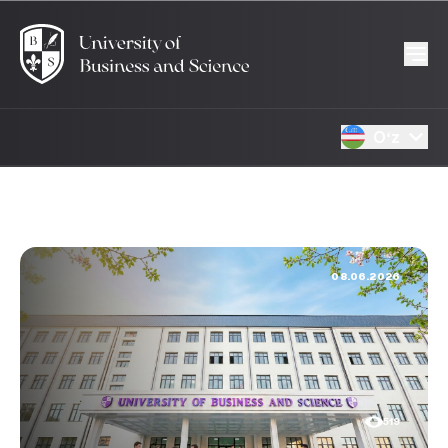
Oʻz
08.06.2026
519