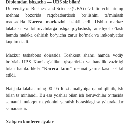
Diplomdan ishgacha — UBS siz bilan!   
University of Business and Science (UBS) o‘z bitiruvchilarining 
mehnat bozorida raqobatbardosh bo‘lishini ta’minlash 
maqsadida 
Karera markazi
ni tashkil etdi. Ushbu markaz 
talabalar va bitiruvchilarga ishga joylashish, amaliyot o‘tash 
hamda malaka oshirish bo‘yicha zarur ko‘mak va imkoniyatlar 
taqdim etadi.
Mazkur tashabbus doirasida Toshkent shahri hamda vodiy 
bo‘ylab UBS Kambag‘allikni qisqartirish va bandlik vazirligi 
bilan hamkorlikda 
“Karera kuni”
 mehnat yarmarkasi tashkil 
etildi.
Natijada talabalarning 90–95 foizi amaliyotga qabul qilinib, ish 
bilan ta’minlandi. Bu esa yoshlar bilan ish beruvchilar o‘rtasida 
samarali muloqot maydonini yaratish borasidagi sa’y-harakatlar 
samarasidir.
Xalqaro konferensiyalar 