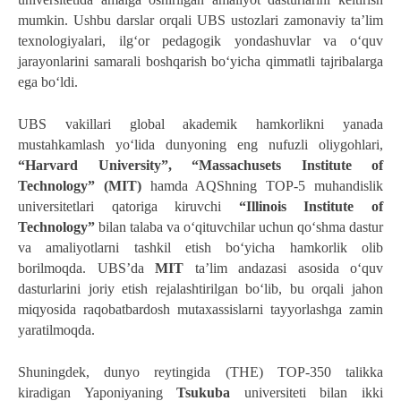
mumkin. Ushbu darslar orqali UBS ustozlari zamonaviy ta’lim 
texnologiyalari, ilg‘or pedagogik yondashuvlar va o‘quv 
jarayonlarini samarali boshqarish bo‘yicha qimmatli tajribalarga 
ega bo‘ldi.   
UBS vakillari global akademik hamkorlikni yanada 
mustahkamlash yo‘lida dunyoning eng nufuzli oliygohlari, 
“Harvard University”, “Massachusets Institute of 
Technology” (MIT) 
hamda AQShning TOP-5 muhandislik 
universitetlari qatoriga kiruvchi 
“Illinois Institute of 
Technology” 
bilan talaba va o‘qituvchilar uchun qo‘shma dastur 
va amaliyotlarni tashkil etish bo‘yicha hamkorlik olib 
borilmoqda. UBSʼda 
MIT
 ta’lim andazasi asosida o‘quv 
dasturlarini joriy etish rejalashtirilgan bo‘lib, bu orqali jahon 
miqyosida raqobatbardosh mutaxassislarni tayyorlashga zamin 
yaratilmoqda.
Shuningdek, dunyo reytingida (THE) TOP-350 talikka 
kiradigan Yaponiyaning 
Tsukuba 
universiteti bilan ikki 