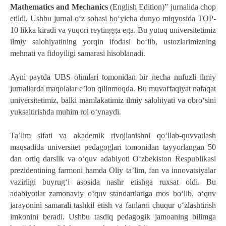
Mathematics and Mechanics
 (English Edition)” jurnalida chop 
etildi. Ushbu jurnal o‘z sohasi bo‘yicha dunyo miqyosida TOP-
10 likka kiradi va yuqori reytingga ega. Bu yutuq universitetimiz 
ilmiy salohiyatining yorqin ifodasi bo‘lib, ustozlarimizning 
mehnati va fidoyiligi samarasi hisoblanadi.
Ayni paytda UBS olimlari tomonidan bir necha nufuzli ilmiy 
jurnallarda maqolalar e’lon qilinmoqda. Bu muvaffaqiyat nafaqat 
universitetimiz, balki mamlakatimiz ilmiy salohiyati va obro‘sini 
yuksaltirishda muhim rol o‘ynaydi.
Ta’lim sifati va akademik rivojlanishni qo‘llab-quvvatlash 
maqsadida universitet pedagoglari tomonidan tayyorlangan 50 
dan ortiq darslik va o‘quv adabiyoti O‘zbekiston Respublikasi 
prezidentining farmoni hamda Oliy ta’lim, fan va innovatsiyalar 
vazirligi buyrug‘i asosida nashr etishga ruxsat oldi. Bu 
adabiyotlar zamonaviy o‘quv standartlariga mos bo‘lib, o‘quv 
jarayonini samarali tashkil etish va fanlarni chuqur o‘zlashtirish 
imkonini beradi. Ushbu tasdiq pedagogik jamoaning bilimga 