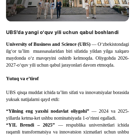
UBS’da yangi o‘quv yili uchun qabul boshlandi
University of Business and Science (UBS)
 — Oʻzbekistondagi 
ilgʻor ta’lim  muassasalaridan biri sifatida yildan yilga xalqaro 
maydonda oʻz mavqeyini oshirib kelmoqda. Oliygohda 2026-
2027-oʻquv yili uchun qabul jarayonlari davom etmoqda.  
Yutuq va e’tirof  
UBS qisqa muddat ichida ta’lim sifati va innovatsiyalar borasida 
yuksak natijalarni qayd etdi:  
“Yilning eng yaxshi nodavlat oliygohi”
 — 2024 va 2025-
yillarda ketma-ket ushbu nominatsiyada 1-o‘rinni egalladi.
“YIL Brendi – 2025”
 — respublika universitetlari ichida 
raqamli transformatsiya va innovatsion xizmatlari uchun ushbu 