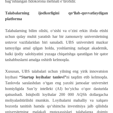
bag‘ishlangan fidokorona mehnati e’tirofidir.
Talabalarning ijodkorligini qoʻllab-quvvatlaydigan 
platforma 
Talabalarning bilim olishi, oʻsishi va oʻzini erkin ifoda etishi 
uchun qulay muhit yaratish har bir zamonaviy universitetning 
ustuvor vazifalaridan biri sanaladi. UBS universiteti mazkur 
tamoyilga amal qilgan holda, yoshlarning nafaqat akademik, 
balki ijodiy salohiyatini yuzaga chiqarishga qaratilgan bir qator 
tashabbuslarni amalga oshirib kelmoqda.
Xususan, UBS talabalari uchun yilning eng yirik innovatsion 
loyihasi 
“Startap loyihalar tanlovi”
ni taqdim etib kelmoqda. 
Tanlovda saralashdan o‘tgan eng yaxshi jamoalar universitet 
homiyligida Sun’iy intellekt (AI) bo‘yicha o‘quv dasturida 
qatnashadi. Istiqbolli loyihalar 200 000 AQSh dollargacha 
moliyalashtirilishi mumkin. Loyihalarni mahalliy va xalqaro 
bozorda tanitish hamda qo‘shimcha investitsiya jalb qilishda 
universitetning malakali mutaxassislari talabalarga doimiy 