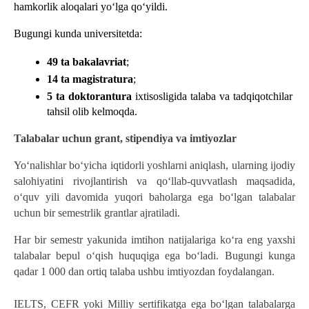
hamkorlik aloqalari yoʻlga qoʻyildi. 
Bugungi kunda universitetda:
49 ta bakalavriat
;
14 ta magistratura
;
5 ta doktorantura
 ixtisosligida talaba va tadqiqotchilar 
tahsil olib kelmoqda. 
Talabalar uchun grant, stipendiya va imtiyozlar 
Yo‘nalishlar bo‘yicha iqtidorli yoshlarni aniqlash, ularning ijodiy 
salohiyatini rivojlantirish va qo‘llab-quvvatlash maqsadida, 
o‘quv yili davomida yuqori baholarga ega bo‘lgan talabalar 
uchun bir semestrlik grantlar ajratiladi.
Har bir semestr yakunida imtihon natijalariga ko‘ra eng yaxshi 
talabalar bepul o‘qish huquqiga ega bo‘ladi. Bugungi kunga 
qadar 1 000 dan ortiq talaba ushbu imtiyozdan foydalangan.  
IELTS, CEFR yoki Milliy sertifikatga ega bo‘lgan talabalarga 