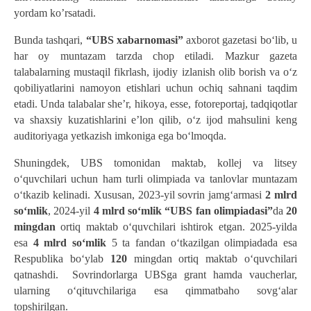
yordam ko’rsatadi. 
Bunda tashqari, 
“UBS xabarnomasi”
 axborot gazetasi boʻlib, u 
har oy muntazam tarzda chop etiladi. Mazkur gazeta 
talabalarning mustaqil fikrlash, ijodiy izlanish olib borish va oʻz 
qobiliyatlarini namoyon etishlari uchun ochiq sahnani taqdim 
etadi. Unda talabalar she’r, hikoya, esse, fotoreportaj, tadqiqotlar 
va shaxsiy kuzatishlarini e’lon qilib, oʻz ijod mahsulini keng 
auditoriyaga yetkazish imkoniga ega boʻlmoqda.
Shuningdek, UBS tomonidan maktab, kollej va litsey 
o‘quvchilari uchun ham turli olimpiada va tanlovlar muntazam 
o‘tkazib kelinadi. Xususan, 2023-yil sovrin jamg‘armasi
 2 mlrd 
so‘mlik
, 2024-yil 
4 mlrd so‘mlik “UBS fan olimpiadasi”
da 
20 
mingdan
 ortiq maktab o‘quvchilari ishtirok etgan. 2025-yilda 
esa 
4 mlrd so‘mlik
 5 ta fandan o‘tkazilgan olimpiadada esa 
Respublika bo‘ylab 
120 
mingdan ortiq maktab o‘quvchilari 
qatnashdi.  Sovrindorlarga UBSga grant hamda vaucherlar, 
ularning o‘qituvchilariga esa qimmatbaho sovg‘alar 
topshirilgan. 