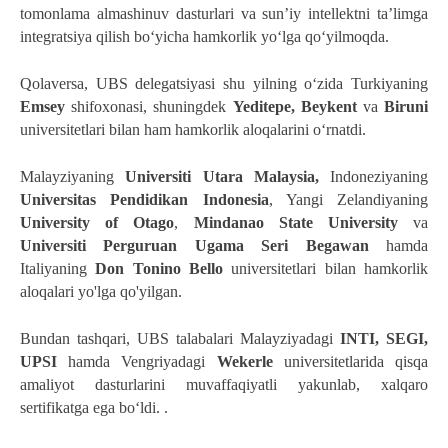
tomonlama almashinuv dasturlari va sun
’
iy intellektni ta
’
limga 
integratsiya qilish boʻyicha hamkorlik yoʻlga qoʻyilmoqda. 
Qolaversa, UBS delegatsiyasi shu yilning oʻzida Turkiyaning 
Emsey
 shifoxonasi, shuningdek 
Yeditepe, Beykent 
va 
Biruni 
universitetlari bilan ham hamkorlik aloqalarini oʻrnatdi.  
Malayziyaning
 Universiti Utara Malaysia,
 Indoneziyaning 
Universitas Pendidikan Indonesia
, Yangi Zelandiyaning 
University of Otago
, 
Mindanao State University
 va 
Universiti Perguruan Ugama Seri Begawan
 hamda 
Italiyaning 
Don Tonino Bello
 universitetlari bilan hamkorlik 
aloqalari yo'lga qo'yilgan. 
Bundan tashqari, UBS talabalari Malayziyadagi 
INTI, SEGI, 
UPSI 
hamda Vengriyadagi 
Wekerle
 universitetlarida qisqa 
amaliyot dasturlarini muvaffaqiyatli yakunlab, xalqaro 
sertifikatga ega boʻldi. . 