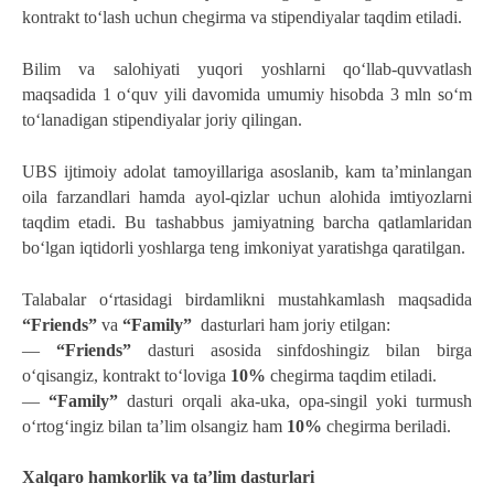
kontrakt to‘lash uchun chegirma va stipendiyalar taqdim etiladi. 
Bilim va salohiyati yuqori yoshlarni qo‘llab-quvvatlash 
maqsadida 1 oʻquv yili davomida umumiy hisobda 3 mln soʻm 
to‘lanadigan stipendiyalar joriy qilingan. 
UBS ijtimoiy adolat tamoyillariga asoslanib, kam ta’minlangan 
oila farzandlari hamda ayol-qizlar uchun alohida imtiyozlarni 
taqdim etadi. Bu tashabbus jamiyatning barcha qatlamlaridan 
bo‘lgan iqtidorli yoshlarga teng imkoniyat yaratishga qaratilgan.
Talabalar o‘rtasidagi birdamlikni mustahkamlash maqsadida 
“Friends”
 va 
“Family”
  dasturlari ham joriy etilgan:
— 
“Friends”
 dasturi asosida sinfdoshingiz bilan birga 
o‘qisangiz, kontrakt to‘loviga 
10% 
chegirma taqdim etiladi.
—
 “Family”
 dasturi orqali aka-uka, opa-singil yoki turmush 
o‘rtog‘ingiz bilan ta’lim olsangiz ham 
10%
 chegirma beriladi. 
Xalqaro hamkorlik va ta’lim dasturlari