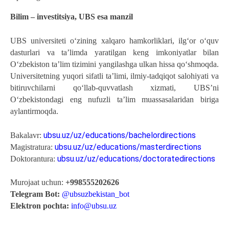
Bilim – investitsiya, UBS esa manzil
UBS universiteti o‘zining xalqaro hamkorliklari, ilg‘or o‘quv 
dasturlari va ta’limda yaratilgan keng imkoniyatlar bilan 
O‘zbekiston ta’lim tizimini yangilashga ulkan hissa qo‘shmoqda. 
Universitetning yuqori sifatli ta’limi, ilmiy-tadqiqot salohiyati va 
bitiruvchilarni qo‘llab-quvvatlash xizmati, UBSʼni 
O‘zbekistondagi eng nufuzli ta’lim muassasalaridan biriga 
aylantirmoqda. 
ubsu.uz/uz/educations/bachelordirections
Bakalavr: 
ubsu.uz/uz/educations/masterdirections
Magistratura: 
ubsu.uz/uz/educations/doctoratedirections
Doktorantura: 
Murojaat uchun: 
+998555202626
Telegram Bot: 
@ubsuzbekistan_bot
Elektron pochta: 
info@ubsu.uz