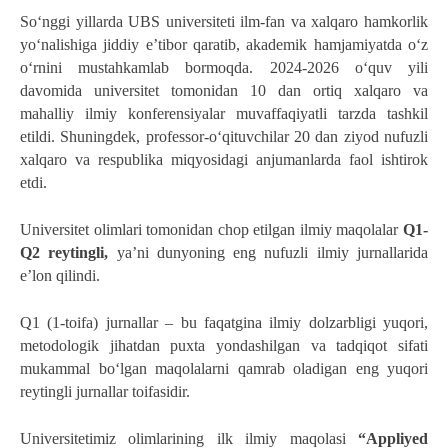
So‘nggi yillarda UBS universiteti ilm-fan va xalqaro hamkorlik 
yo‘nalishiga jiddiy e’tibor qaratib, akademik hamjamiyatda o‘z 
o‘rnini mustahkamlab bormoqda. 2024-2026 o‘quv yili 
davomida universitet tomonidan 10 dan ortiq xalqaro va 
mahalliy ilmiy konferensiyalar muvaffaqiyatli tarzda tashkil 
etildi. Shuningdek, professor-o‘qituvchilar 20 dan ziyod nufuzli 
xalqaro va respublika miqyosidagi anjumanlarda faol ishtirok 
etdi.  
Universitet olimlari tomonidan chop etilgan ilmiy maqolalar 
Q1-
Q2 reytingli, 
ya’ni dunyoning eng nufuzli ilmiy jurnallarida 
e’lon qilindi.
Q1 (1-toifa) jurnallar – bu faqatgina ilmiy dolzarbligi yuqori, 
metodologik jihatdan puxta yondashilgan va tadqiqot sifati 
mukammal bo‘lgan maqolalarni qamrab oladigan eng yuqori 
reytingli jurnallar toifasidir.
Universitetimiz olimlarining ilk ilmiy maqolasi 
“Appliyed 