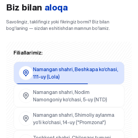
Biz bilan
aloqa
Savolingiz, taklifingiz yoki fikringiz bormi? Biz bilan
bog‘laning — sizdan eshitishdan mamnun bo‘lamiz.
Filiallarimiz:
Namangan shahri, Beshkapa ko‘chasi,
111-uy (Lola)
Namangan shahri, Nodim
Namongoniy ko‘chasi, 5-uy (NTD)
Namangan shahri, Shimoliy aylanma
yo‘li ko‘chasi, 14-uy ("Promzona")
Toshkent shahri, Chilonzor tumani,