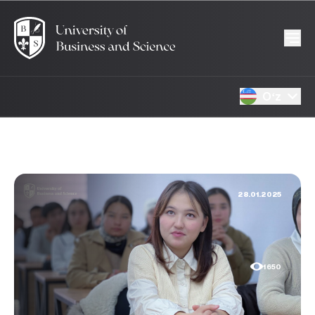
Oʻz
28.01.2025
1650