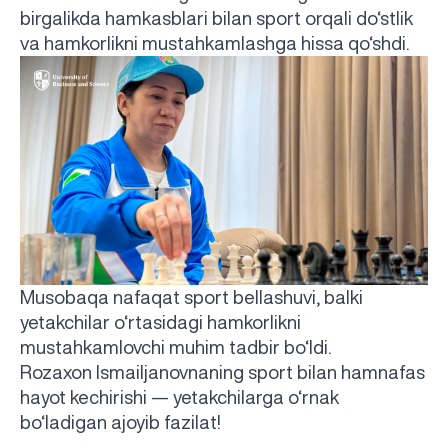
birgalikda hamkasblari bilan sport orqali do‘stlik
va hamkorlikni mustahkamlashga hissa qo‘shdi.
Musobaqa nafaqat sport bellashuvi, balki
yetakchilar o‘rtasidagi hamkorlikni
mustahkamlovchi muhim tadbir bo‘ldi.
Rozaxon Ismailjanovnaning sport bilan hamnafas
hayot kechirishi — yetakchilarga o‘rnak
UBS professori "Yangi O‘zbekiston yosh olimlari"
Sevimli "UBS xabarnomasi" gazetamizning yangi soni
UBS va bitiruvchi talabalar viloyat hokimligi tomonidan
Til oʻrganishda Ovropacha aytganda "level up" qilishni
Inson kapitaliga yo‘naltirilgan investitsiya — Yangi
bo‘ladigan ajoyib fazilat!
qatoridan joy oldi!
nashrdan chiqdi!
UBS faoliyati tahlili va istiqboldagi rejalar
UBS oʻqituvchilari Qirgʻizistonda malaka oshirdi
G‘alaba sari olg‘a, O‘zbekiston!
TAYINLOV
UBS OAVda
taqdirlandi
xohlaysizmi?
O‘zbekiston taraqqiyotining eng muhim tayanchi