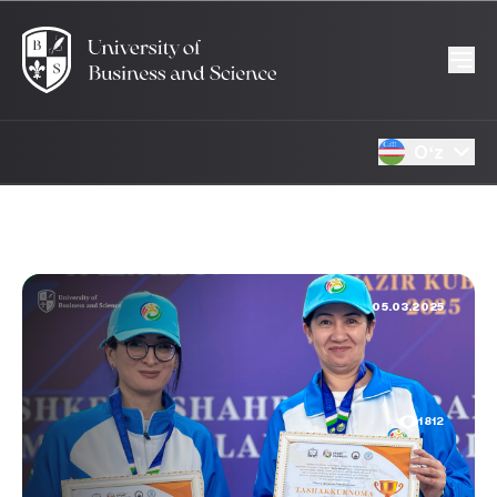
Oʻz
05.03.2025
1812