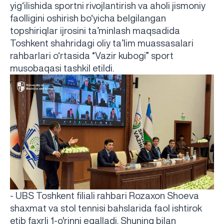
yig‘ilishida sportni rivojlantirish va aholi jismoniy
faolligini oshirish bo‘yicha belgilangan
topshiriqlar ijrosini ta’minlash maqsadida
Toshkent shahridagi oliy ta’lim muassasalari
rahbarlari o‘rtasida “Vazir kubogi” sport
musobaqasi tashkil etildi.
- UBS Toshkent filiali rahbari Rozaxon Shoeva
shaxmat va stol tennisi bahslarida faol ishtirok
etib faxrli 1-o'rinni egalladi. Shuning bilan