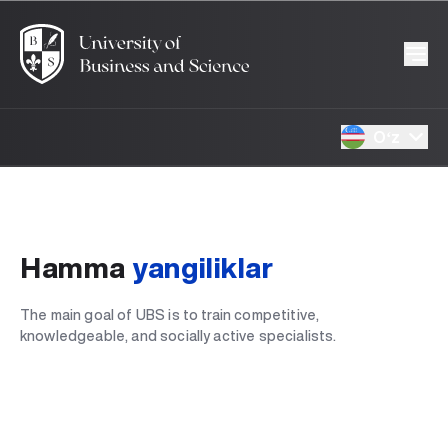
Oʻz
Hamma
yangiliklar
The main goal of UBS is to train competitive,
knowledgeable, and socially active specialists.
Tarixiy merosni o‘rganish
Ma’rifat ulashib
OCHIQ DARS
23.01.2025
Hamkorlik doirasida seminar-trening
23.01.2025
Ilmiy yutuq
23.01.2025
Fan olimpiadasi