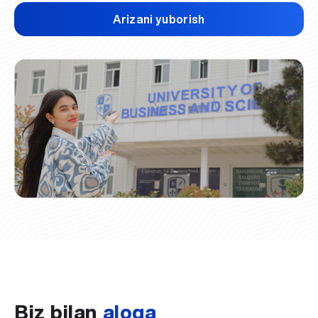
Arizani yuborish
Biz bilan
aloqa