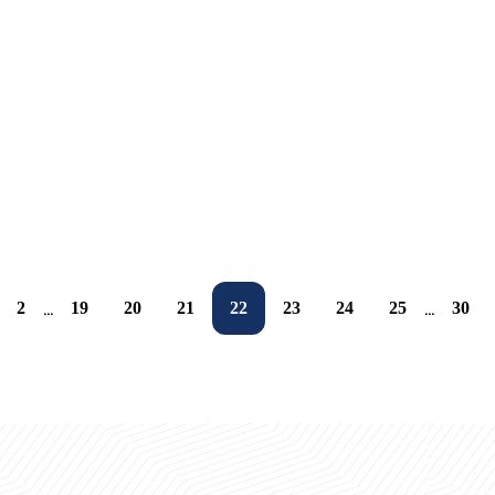
23.01.2025
O‘quv-seminar bo‘lib o‘tdi
23.01.2025
Mushoira kechasida she’rlashdik!
23.01.2025
UBSda seminar-trening
22.01.2025
Shahar hokimi UBS’ga tashrif buyurdi
22.01.2025
Yoshlar yetakchilari uchun o‘quv-seminar
22.01.2025
IT sohasida seminar
22.01.2025
22.01.2025
22.01.2025
2
19
20
21
22
23
24
25
30
...
...