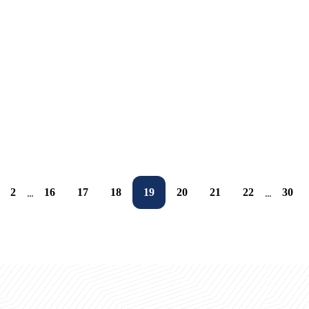
28.01.2025
Yangi nashr
28.01.2025
Talabalarning ota-onalari bilan hamkorlik
28.01.2025
UBS FM Radio
28.01.2025
Tasviriy faoliyatga oid dolzarb yondashuvlar
28.01.2025
Kitoblar bilan "uchrashuv"
28.01.2025
UBS osmonida yangi yulduz
28.01.2025
28.01.2025
28.01.2025
2
16
17
18
19
20
21
22
30
...
...