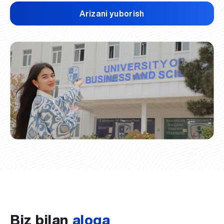
Arizani yuborish
Biz bilan
aloqa