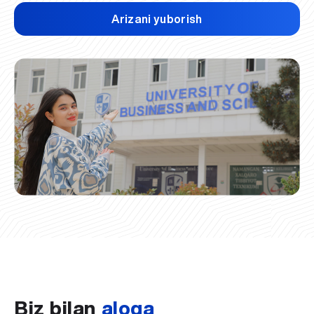
Arizani yuborish
Biz bilan
aloqa