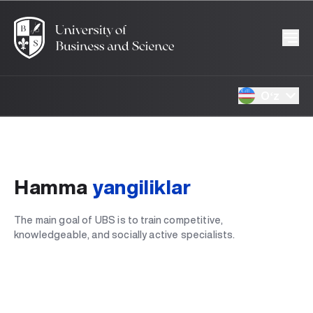
Oʻz
Hamma
yangiliklar
The main goal of UBS is to train competitive,
knowledgeable, and socially active specialists.
UBS o‘qituvchilari “ZAKOVAT” shohsupasida!
UBS Toshkent ochilish marosimi
Ochilish marosimi bo‘lib o‘tdi.
16.01.2025
Talabalarga hadyalar ulashildi
16.01.2025
Bugun muhim kun!
16.01.2025
UBS: tarix izidan Samarqandga