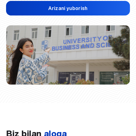
Arizani yuborish
Biz bilan
aloqa