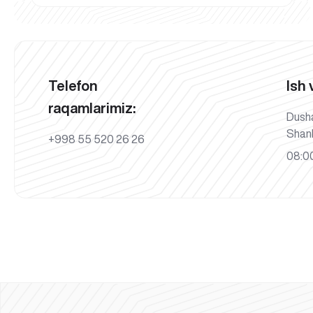
Telefon
Ish 
raqamlarimiz:
Dush
Shan
+998 55 520 26 26
08:00