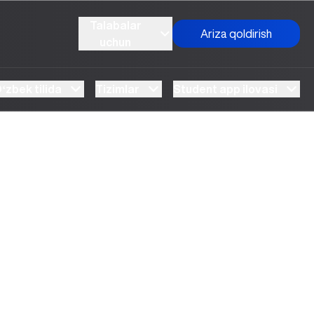
Talabalar
Ariza qoldirish
uchun
ʻzbek tilida
Tizimlar
Student app ilovasi
"Kelajakka qadam" markazi vakillari bilan
uchrashuv boʻlib oʻtdi
UBSda "Ochiq eshiklar kuni"
UBS Erasmus dasturi doirasidagi dastlabki loyihaga