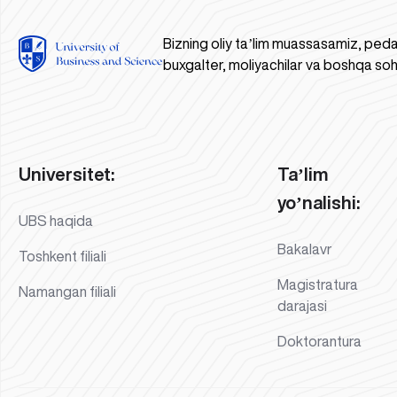
Bizning oliy taʼlim muassasamiz, peda
buxgalter, moliyachilar va boshqa soh
Universitet:
Taʼlim
yoʼnalishi:
UBS haqida
Bakalavr
Toshkent filiali
Magistratura
Namangan filiali
darajasi
Doktorantura