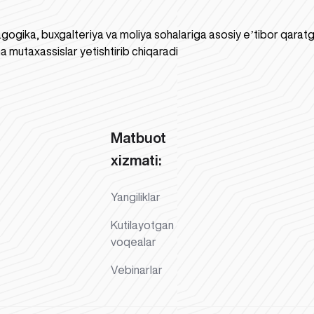
gogika, buxgalteriya va moliya sohalariga asosiy eʼtibor qaratgan
a mutaxassislar yetishtirib chiqaradi
Matbuot
xizmati:
Yangiliklar
Kutilayotgan
voqealar
Vebinarlar