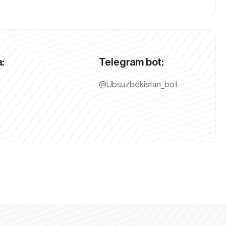
:
Telegram bot:
@Ubsuzbekistan_bot