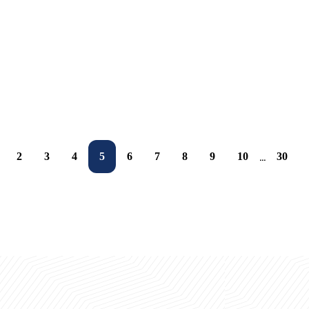
investitsiya imkoniyatlari maydoni
Xitoyning yirik ta’lim kompaniyasi UBSda
16.05.2026
16.05.2026
16.05.2026
15.10.2025
2
3
4
5
6
7
8
9
10
30
...