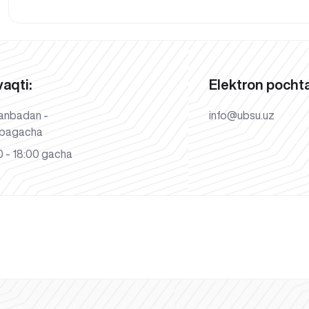
vaqti:
Elektron pochta
anbadan -
info@ubsu.uz
bagacha
 - 18:00 gacha