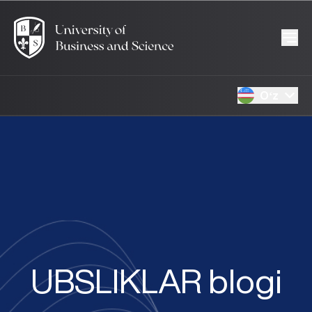
Oʻz
UBSLIKLAR blogi